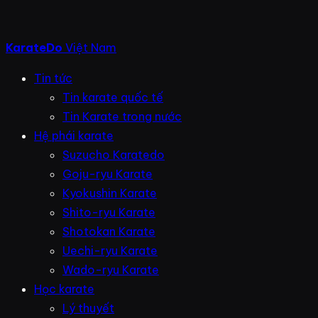
KarateDo
Việt Nam
Tin tức
Tin karate quốc tế
Tin Karate trong nước
Hệ phái karate
Suzucho Karatedo
Goju-ryu Karate
Kyokushin Karate
Shito-ryu Karate
Shotokan Karate
Uechi-ryu Karate
Wado-ryu Karate
Học karate
Lý thuyết