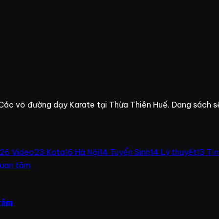
 Các võ đường dạy Karate tại Thừa Thiên Huế. Dang sách 
26
Video
23
Kata
16
Hà Nội
14
Tuyển Sinh
14
Lý thuyết
13
Tin
 tâm