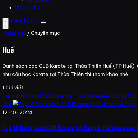
Video Clip
Đăng ký học
Trang chủ
/ Chuyên mục
Huế
Danh sách các CLB Karate tại Thừa Thiên Huế (TP Huế).
nhu cầu học Karate tại Thừa Thiên thì tham khảo nhé
1 bài viết
Tất cả
Tin tức
132
CLB Karate - Võ Đường
44
Quảng Cáo
Huế
12 · 10 · 2024
Top 10 Danh sách CLB Karate tại Huế có thể bạn quan