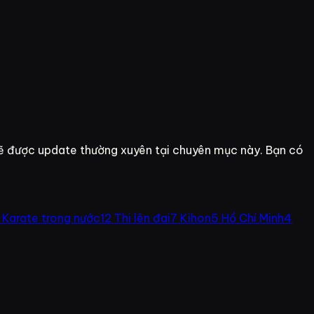
sẽ được update thường xuyên tại chuyên mục này. Bạn có
 Karate trong nước
12
Thi lên đai
7
Kihon
5
Hồ Chí Minh
4