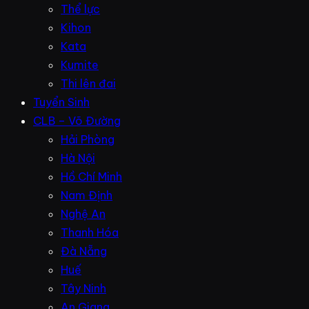
Thể lực
Kihon
Kata
Kumite
Thi lên đai
Tuyển Sinh
CLB – Võ Đường
Hải Phòng
Hà Nội
Hồ Chí Minh
Nam Định
Nghệ An
Thanh Hóa
Đà Nẵng
Huế
Tây Ninh
An Giang