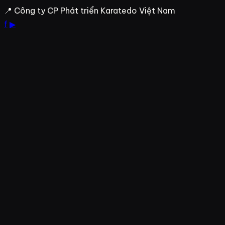
Bỏ
📍 Công ty CP Phát triển Karatedo Việt Nam
qua
f
▶
đến
nội
dung