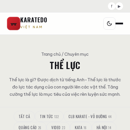
f
▶
KARATEDO
VIỆT NAM
Trang chủ
/ Chuyên mục
THỂ LỰC
Thể lực là gì? Được dịch từ tiếng Anh-Thể lực là thước
đo lực tác dụng của con người lên các vật thể. Tăng
cường thể lực là mục tiêu của việc rèn luyện sức mạnh.
TẤT CẢ
TIN TỨC
CLB KARATE - VÕ ĐƯỜNG
132
44
QUẢNG CÁO
VIDEO
KATA
HÀ NỘI
26
23
16
14