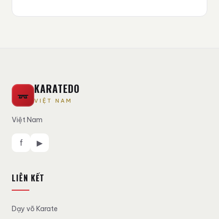
KARATEDO
VIỆT NAM
Việt Nam
f
▶
LIÊN KẾT
Dạy võ Karate