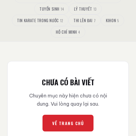
TUYỂN SINH
LÝ THUYẾT
14
13
TIN KARATE TRONG NƯỚC
THI LÊN ĐAI
KIHON
12
7
5
HỒ CHÍ MINH
4
CHƯA CÓ BÀI VIẾT
Chuyên mục này hiện chưa có nội
dung. Vui lòng quay lại sau.
VỀ TRANG CHỦ