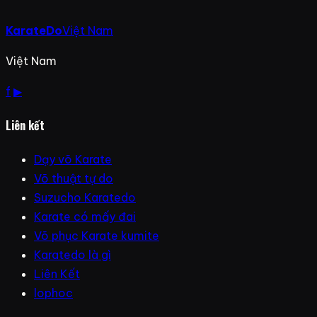
KarateDo
Việt Nam
Việt Nam
f
▶
Liên kết
Dạy võ Karate
Võ thuật tự do
Suzucho Karatedo
Karate có mấy đai
Võ phục Karate kumite
Karatedo là gì
Liên Kết
lophoc