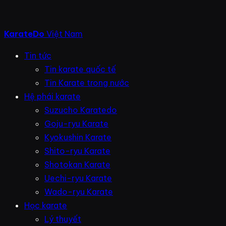
KarateDo
Việt Nam
Tin tức
Tin karate quốc tế
Tin Karate trong nước
Hệ phái karate
Suzucho Karatedo
Goju-ryu Karate
Kyokushin Karate
Shito-ryu Karate
Shotokan Karate
Uechi-ryu Karate
Wado-ryu Karate
Học karate
Lý thuyết