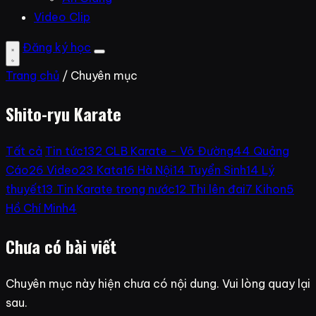
Video Clip
Đăng ký học
Trang chủ
/ Chuyên mục
Shito-ryu Karate
Tất cả
Tin tức
132
CLB Karate - Võ Đường
44
Quảng
Cáo
26
Video
23
Kata
16
Hà Nội
14
Tuyển Sinh
14
Lý
thuyết
13
Tin Karate trong nước
12
Thi lên đai
7
Kihon
5
Hồ Chí Minh
4
Chưa có bài viết
Chuyên mục này hiện chưa có nội dung. Vui lòng quay lại
sau.