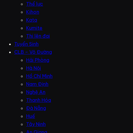
Thể lực
Kihon
Kata
Kumite
Thi lên đai
Tuyển Sinh
CLB – Võ Đường
Hải Phòng
Hà Nội
Hồ Chí Minh
Nam Định
Nghệ An
Thanh Hóa
Đà Nẵng
Huế
Tây Ninh
An Giang