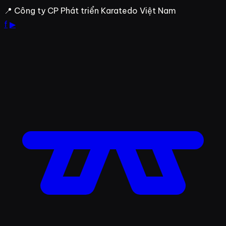
Bỏ
📍 Công ty CP Phát triển Karatedo Việt Nam
qua
f
▶
đến
nội
dung