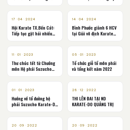
đai lần 1 năm 2025
Sơn
TIN KARATE TRONG
TIN KARATE TRONG
17 · 04 · 2024
14 · 04 · 2024
NƯỚC
NƯỚC
Hội Karate TX.Bến Cát:
Bình Phước giành 6 HCV
Tiếp tục gặt hái nhiều
tại Giải vô địch Karate
quả ngọt
miền Nam lần thứ 3 năm
2024
TIN KARATE TRONG
TIN KARATE TRONG
11 · 01 · 2023
05 · 01 · 2023
NƯỚC
NƯỚC
Thư chúc tết từ Chưởng
Tổ chức giỗ tổ môn phái
môn Hệ phái Suzucho
và tổng kết năm 2022
Karate-Do
TIN KARATE TRONG
TIN KARATE TRONG
01 · 01 · 2023
28 · 12 · 2022
NƯỚC
NƯỚC
Hướng về tổ đường hệ
THI LÊN ĐAI TẠI ND
phái Suzucho Karate-Do
KARATE-DO QUẢNG TRỊ
Ryu
TIN KARATE TRONG
TIN KARATE TRONG
20 · 09 · 2022
20 · 09 · 2022
NƯỚC
NƯỚC