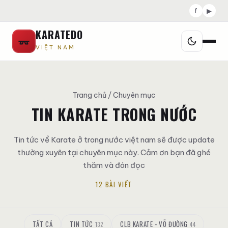
f
▶
KARATEDO
VIỆT NAM
Trang chủ
/ Chuyên mục
TIN KARATE TRONG NƯỚC
Tin tức về Karate ở trong nước việt nam sẽ được update
thường xuyên tại chuyên mục này. Cảm ơn bạn đã ghé
thăm và đón đọc
12 BÀI VIẾT
TẤT CẢ
TIN TỨC
CLB KARATE - VÕ ĐƯỜNG
132
44