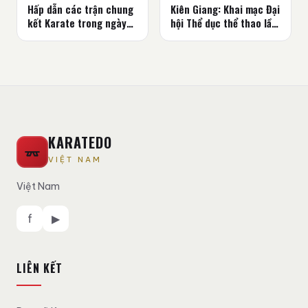
Hấp dẫn các trận chung
Kiên Giang: Khai mạc Đại
kết Karate trong ngày
hội Thể dục thể thao lần
thứ 2 Đại hội TDTT Hà
thứ IX năm 2022
Tĩnh
KARATEDO
VIỆT NAM
Việt Nam
f
▶
LIÊN KẾT