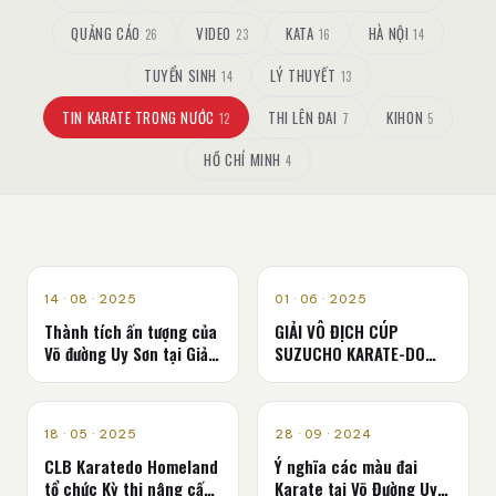
QUẢNG CÁO
VIDEO
KATA
HÀ NỘI
26
23
16
14
TUYỂN SINH
LÝ THUYẾT
14
13
TIN KARATE TRONG NƯỚC
THI LÊN ĐAI
KIHON
12
7
5
HỒ CHÍ MINH
4
TIN KARATE TRONG
TIN TỨC
14 · 08 · 2025
01 · 06 · 2025
NƯỚC
Thành tích ấn tượng của
GIẢI VÔ ĐỊCH CÚP
Võ đường Uy Sơn tại Giải
SUZUCHO KARATE-DO
Vô địch Karate Ngọc Hà
QUỐC TẾ 2025
2025
TIN KARATE TRONG
TIN KARATE TRONG
18 · 05 · 2025
28 · 09 · 2024
NƯỚC
NƯỚC
CLB Karatedo Homeland
Ý nghĩa các màu đai
tổ chức Kỳ thi nâng cấp
Karate tại Võ Đường Uy