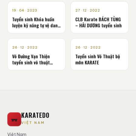
TUYỂN SINH
TUYỂN SINH
19 · 04 · 2023
27 · 12 · 2022
Tuyển sinh Khóa huấn
CLB Karate BÁCH TÙNG
luyện kỹ năng tự vệ danh
– HẢI DƯƠNG tuyển sinh
cho phụ nữ
TUYỂN SINH
TUYỂN SINH
26 · 12 · 2022
26 · 12 · 2022
Võ Đường Vạn Thiện
Tuyển sinh Võ Thuật bộ
tuyển sinh võ thuật
môn KARATE
Karate
KARATEDO
VIỆT NAM
Việt Nam