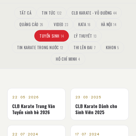
TẤT CẢ
TIN TỨC
CLB KARATE - VÕ ĐƯỜNG
132
44
QUẢNG CÁO
VIDEO
KATA
HÀ NỘI
26
23
16
14
TUYỂN SINH
LÝ THUYẾT
14
13
TIN KARATE TRONG NƯỚC
THI LÊN ĐAI
KIHON
12
7
5
HỒ CHÍ MINH
4
TUYỂN SINH
TUYỂN SINH
22 · 05 · 2026
23 · 03 · 2025
CLB Karate Trung Văn
CLB Karate Dành cho
Tuyển sinh hè 2026
Sinh Viên 2025
TUYỂN SINH
TUYỂN SINH
22 · 07 · 2024
17 · 07 · 2024