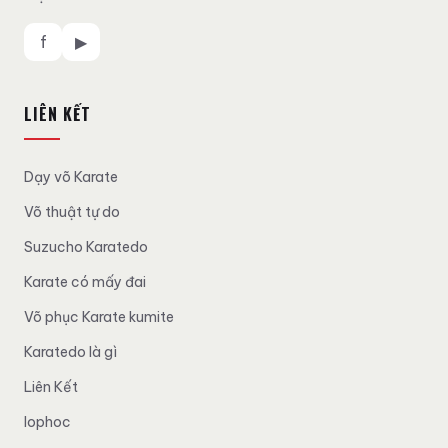
f
▶
LIÊN KẾT
Dạy võ Karate
Võ thuật tự do
Suzucho Karatedo
Karate có mấy đai
Võ phục Karate kumite
Karatedo là gì
Liên Kết
lophoc