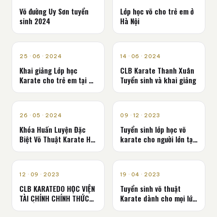
Võ đường Uy Sơn tuyển
Lớp học võ cho trẻ em ở
sinh 2024
Hà Nội
TUYỂN SINH
TUYỂN SINH
25 · 06 · 2024
14 · 06 · 2024
Khai giảng Lớp học
CLB Karate Thanh Xuân
Karate cho trẻ em tại Hà
Tuyển sinh và khai giảng
Nội
TUYỂN SINH
TUYỂN SINH
26 · 05 · 2024
09 · 12 · 2023
Khóa Huấn Luyện Đặc
Tuyển sinh lớp học võ
Biệt Võ Thuật Karate Hè
karate cho người lớn tại
2024
Hà Nội
TUYỂN SINH
TUYỂN SINH
12 · 09 · 2023
19 · 04 · 2023
CLB KARATEDO HỌC VIỆN
Tuyển sinh võ thuật
TÀI CHÍNH CHÍNH THỨC
Karate dành cho mọi lứa
TUYỂN THÀNH VIÊN
tuổi