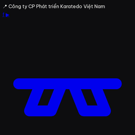
Bỏ
📍 Công ty CP Phát triển Karatedo Việt Nam
qua
f
▶
đến
nội
dung