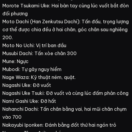
Morote Tsukami Uke: Hai bàn tay cùng lúc vuốt bắt đòn
đối phương
Moto Dachi (Han Zenkutsu Dachi): Tấn đấu, trọng lượng
cơ thể được chia đều ở hai chân, góc chân sau nghiêng
200.
Moto No Uchi: Vị trí ban đầu
Musubi Dachi: Tấn xòe chân 300
Mune: Ngực
Mubodi: Tự gây nguy hiểm
Nage Waza: Kỹ thuật ném, quật.
Nagashi Uke: Đỡ vuốt
Nagashi Uke Tsuki: Đỡ vuốt và cùng lúc đấm phản công
Nami Gashi Uke: Đỡ hất
Nahanchi Dachi: Tấn chân bằng vai, hai mũi chân chụm
vào 700
Nakayubi Iponken: Đánh bằng đốt thứ hai ngón trỏ