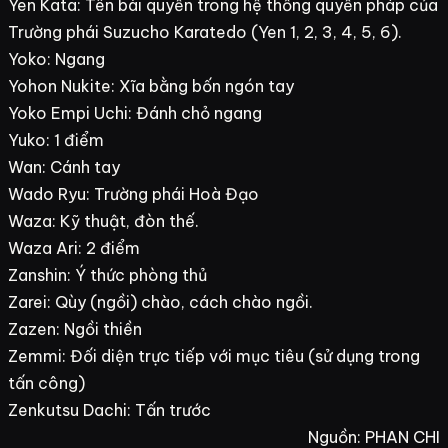
Yen Kata: Tên bài quyền trong hệ thống quyền pháp của
Trường phái Suzucho Karatedo (Yen 1, 2, 3, 4, 5, 6).
Yoko: Ngang
Yohon Nukite: Xĩa bằng bốn ngón tay
Yoko Empi Uchi: Đánh chỏ ngang
Yuko: 1 điểm
Wan: Cánh tay
Wado Ryu: Trường phái Hoà Đạo
Waza: Kỹ thuật, đòn thế.
Waza Ari: 2 điểm
Zanshin: Ý thức phòng thủ
Zarei: Qùy (ngồi) chào, cách chào ngồi.
Zazen: Ngồi thiền
Zemmi: Đối diện trực tiếp với mục tiêu (sử dụng trong
tấn công)
Zenkutsu Dachi: Tấn trước
Nguồn: PHAN CHI