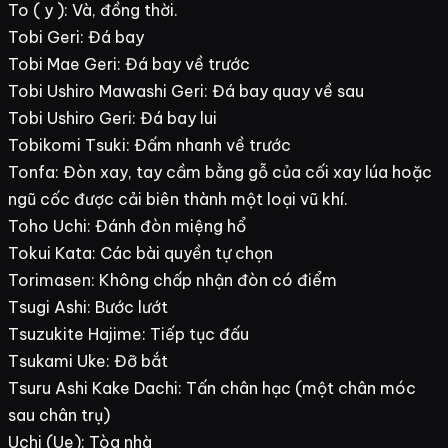
To ( y ): Và, đồng thời.
Tobi Geri: Đá bay
Tobi Mae Geri: Đá bay về trước
Tobi Ushiro Mawashi Geri: Đá bay quay về sau
Tobi Ushiro Geri: Đá bay lui
Tobikomi Tsuki: Đấm nhanh về trước
Tonfa: Đòn xay, tay cầm bằng gỗ của cối xay lúa hoặc
ngũ cốc được cải biên thành một loại vũ khí.
Toho Uchi: Đánh đòn miệng hổ
Tokui Kata: Các bài quyền tự chọn
Torimasen: Không chấp nhận đòn có điểm
Tsugi Ashi: Bước lướt
Tsuzukite Hajime: Tiếp tục đấu
Tsukami Uke: Đỡ bắt
Tsuru Ashi Kake Dachi: Tấn chân hạc (một chân móc
sau chân trụ)
Uchi (Ue): Tòa nhà