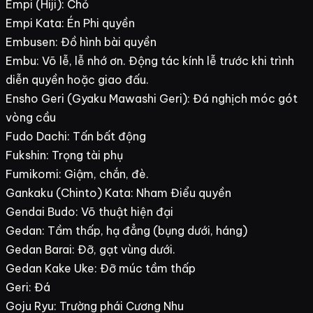
Empi (Hiji): Chỏ
Empi Kata: Én Phi quyền
Embusen: Đồ hình bài quyền
Embu: Võ lễ, lễ nhớ ơn. Động tác kính lễ trước khi trình
diễn quyền hoặc giao đấu.
Ensho Geri (Gyaku Mawashi Geri): Đá nghịch móc gót
vòng cầu
Fudo Dachi: Tấn bất động
Fukshin: Trọng tài phụ
Fumikomi: Giậm, chắn, đè.
Gankaku (Chinto) Kata: Nham Điểu quyền
Gendai Budo: Võ thuật hiện đại
Gedan: Tầm thấp, hạ đẳng (bụng dưới, háng)
Gedan Barai: Đỡ, gạt vùng dưới.
Gedan Kake Uke: Đỡ múc tầm thấp
Geri: Đá
Goju Ryu: Trường phái Cương Nhu