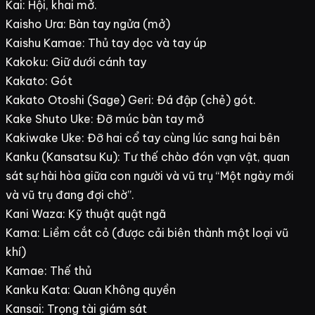
Kai: Hội, khai mở.
Kaisho Ura: Bàn tay ngửa (mở)
Kaishu Kamae: Thủ tay dọc và tay úp
Kakoku: Giữ dưới cánh tay
Kakato: Gót
Kakato Otoshi (Sage) Geri: Đá đập (chẻ) gót.
Kake Shuto Uke: Đỡ múc bàn tay mở
Kakiwake Uke: Đỡ hai cổ tay cùng lúc sang hai bên
Kanku (Kansatsu Ku): Tư thế chào đón vạn vật, quan
sát sự hài hòa giữa con người và vũ trụ “Một ngày mới
và vũ trụ đang đợi chờ”.
Kani Waza: Kỹ thuật quật ngã
Kama: Liềm cắt cỏ (được cải biên thành một loại vũ
khí)
Kamae: Thế thủ
Kanku Kata: Quan Không quyền
Kansai: Trọng tài giám sát