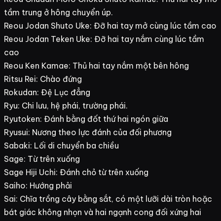
tầm trung ở hông chuyển úp.
Reou Jodan Shuto Uke: Đỡ hai tay mở cùng lúc tầm cao
Reou Jodan Teken Uke: Đỡ hai tay nắm cùng lúc tầm
cao
Reou Ken Kamae: Thủ hai tay nắm một bên hông
Ritsu Rei: Chào đứng
Rokudan: Đệ Lục đẳng
Ryu: Chi lưu, hệ phái, trường phái.
Ryutoken: Đánh bằng đốt thứ hai ngón giữa
Ryusui: Nương theo lực đánh của đối phương
Sabaki: Lối di chuyển ba chiều
Sage: Từ trên xuống
Sage Hiji Uchi: Đánh chỏ từ trên xuống
Saiho: Hướng phải
Sai: Chĩa trồng cây bằng sắt, có một lưỡi dài tròn hoặc
bát giác không nhọn và hai ngạnh cong đối xứng hai