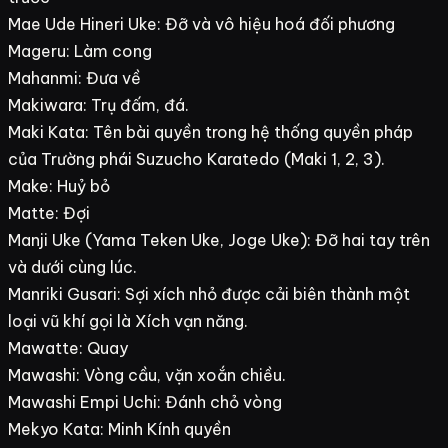
Mae Ude Hineri Uke: Đỡ và vô hiệu hoá đối phương
Mageru: Làm cong
Mahanmi: Đưa về
Makiwara: Trụ đấm, đá.
Maki Kata: Tên bài quyền trong hệ thống quyền pháp
của Trường phái Suzucho Karatedo (Maki 1, 2, 3).
Make: Huỷ bỏ
Matte: Đợi
Manji Uke (Yama Teken Uke, Joge Uke): Đỡ hai tay trên
và dưới cùng lúc.
Manriki Gusari: Sợi xích nhỏ được cải biên thành một
loại vũ khí gọi là Xích vạn năng.
Mawatte: Quay
Mawashi: Vòng cầu, vặn xoắn chiều.
Mawashi Empi Uchi: Đánh chỏ vòng
Mekyo Kata: Minh Kính quyền