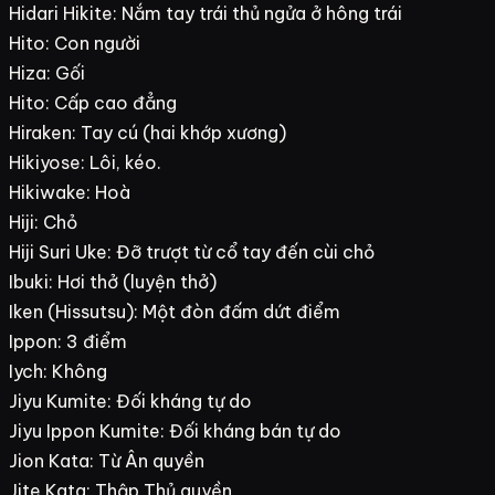
Hidari Hikite: Nắm tay trái thủ ngửa ở hông trái
Hito: Con người
Hiza: Gối
Hito: Cấp cao đẳng
Hiraken: Tay cú (hai khớp xương)
Hikiyose: Lôi, kéo.
Hikiwake: Hoà
Hiji: Chỏ
Hiji Suri Uke: Đỡ trượt từ cổ tay đến cùi chỏ
Ibuki: Hơi thở (luyện thở)
Iken (Hissutsu): Một đòn đấm dứt điểm
Ippon: 3 điểm
Iych: Không
Jiyu Kumite: Đối kháng tự do
Jiyu Ippon Kumite: Đối kháng bán tự do
Jion Kata: Từ Ân quyền
Jite Kata: Thập Thủ quyền