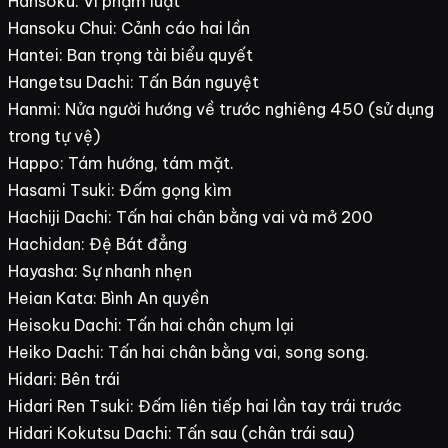
Hansoku: Vi phạm luật
Hansoku Chui: Cảnh cáo hai lần
Hantei: Ban trọng tài biểu quyết
Hangetsu Dachi: Tấn Bán nguyệt
Hanmi: Nửa người hướng về trước nghiêng 450 (sử dụng
trong tự vệ)
Happo: Tám hướng, tám mặt.
Hasami Tsuki: Đấm gọng kìm
Hachiji Dachi: Tấn hai chân bằng vai và mở 200
Hachidan: Đệ Bát đẳng
Hayasha: Sự nhanh nhẹn
Heian Kata: Bình An quyền
Heisoku Dachi: Tấn hai chân chụm lại
Heiko Dachi: Tấn hai chân bằng vai, song song.
Hidari: Bên trái
Hidari Ren Tsuki: Đấm liên tiếp hai lần tay trái trước
Hidari Kokutsu Dachi: Tấn sau (chân trái sau)