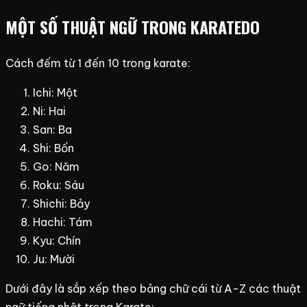
MỘT SỐ THUẬT NGỮ TRONG KARATEDO
Cách đếm từ 1 đến 10 trong karate:
Ichi: Một
Ni: Hai
San: Ba
Shi: Bốn
Go: Năm
Roku: Sáu
Shichi: Bảy
Hachi: Tám
Kyu: Chín
Ju: Mười
Dưới đây là sắp xếp theo bảng chữ cái từ A-Z các thuật
ngữ tiếng nhật trong Karate: