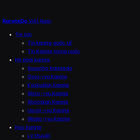
KarateDo
Việt Nam
Tin tức
Tin karate quốc tế
Tin Karate trong nước
Hệ phái karate
Suzucho Karatedo
Goju-ryu Karate
Kyokushin Karate
Shito-ryu Karate
Shotokan Karate
Uechi-ryu Karate
Wado-ryu Karate
Học karate
Lý thuyết