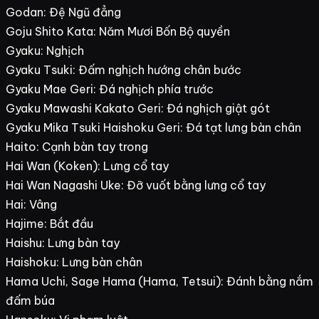
Godan: Đệ Ngũ đẳng
Goju Shito Kata: Năm Mươi Bốn Bộ quyền
Gyaku: Nghịch
Gyaku Tsuki: Đấm nghịch hướng chân bước
Gyaku Mae Geri: Đá nghịch phía trước
Gyaku Mawashi Kakato Geri: Đá nghịch giật gót
Gyaku Mika Tsuki Haishoku Geri: Đá tạt lưng bàn chân
Haito: Cạnh bàn tay trong
Hai Wan (Koken): Lưng cổ tay
Hai Wan Nagashi Uke: Đỡ vuốt bằng lưng cổ tay
Hai: Vâng
Hajime: Bắt đầu
Haishu: Lưng bàn tay
Haishoku: Lưng bàn chân
Hama Uchi, Sage Hama (Hama, Tetsui): Đánh bằng nắm
đấm búa