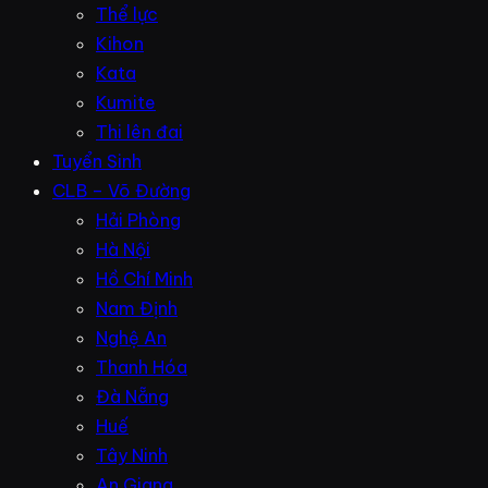
Thể lực
Kihon
Kata
Kumite
Thi lên đai
Tuyển Sinh
CLB – Võ Đường
Hải Phòng
Hà Nội
Hồ Chí Minh
Nam Định
Nghệ An
Thanh Hóa
Đà Nẵng
Huế
Tây Ninh
An Giang