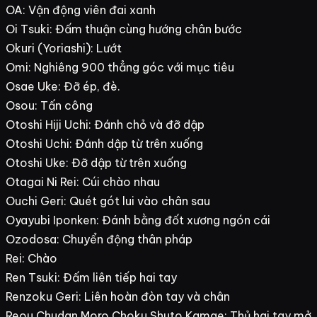
OA: Vận động viên đai xanh
Oi Tsuki: Đấm thuận cùng hướng chân bước
Okuri (Yoriashi): Lướt
Omi: Nghiêng 900 thẳng góc với mục tiêu
Osae Uke: Đỡ ép, đè.
Osou: Tấn công
Otoshi Hiji Uchi: Đánh chỏ và đỡ dập
Otoshi Uchi: Đánh dập từ trên xuống
Otoshi Uke: Đỡ dập từ trên xuống
Otagai Ni Rei: Cúi chào nhau
Ouchi Geri: Quét gót lui vào chân sau
Oyayubi Iponken: Đánh bằng đốt xương ngón cái
Ozodosa: Chuyển động thân pháp
Rei: Chào
Ren Tsuki: Đấm liên tiếp hai tay
Renzoku Geri: Liên hoàn đòn tay và chân
Reou Chudan Moro Choku Shuto Kamae: Thủ hai tay mở