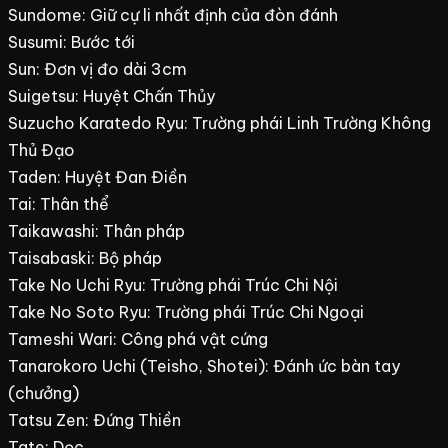
Sundome: Giữ cự li nhất định của đòn đánh
Susumi: Bước tới
Sun: Đơn vị đo dài 3cm
Suigetsu: Huyệt Chấn Thủy
Suzucho Karatedo Ryu: Trường phái Linh Trường Không
Thủ Đạo
Taden: Huyệt Đan Điền
Tai: Thân thể
Taikawashi: Thân pháp
Taisabaski: Bộ pháp
Take No Uchi Ryu: Trường phái Trúc Chi Nội
Take No Soto Ryu: Trường phái Trúc Chi Ngoại
Tameshi Wari: Công phá vật cứng
Tanarokoro Uchi (Teisho, Shotei): Đánh ức bàn tay
(chưởng)
Tatsu Zen: Đứng Thiền
Tate: Dọc