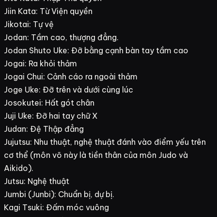
Jiin Kata: Từ Viện quyền
Jikotai: Tự vệ
Jodan: Tầm cao, thượng đẳng.
Jodan Shuto Uke: Đỡ bằng cạnh bàn tay tầm cao
Jogai: Ra khỏi thảm
Jogai Chui: Cảnh cáo ra ngoài thảm
Joge Uke: Đỡ trên và dưới cùng lúc
Josokutei: Hất gót chân
Juji Uke: Đỡ hai tay chữ X
Judan: Đệ Thập đẳng
Jujutsu: Nhu thuật, nghệ thuật đánh vào điểm yếu trên
cơ thể (môn võ này là tiền thân của môn Judo và
Aikido).
Jutsu: Nghệ thuật
Jumbi (Junbi): Chuẩn bị, dự bị.
Kagi Tsuki: Đấm móc vuông