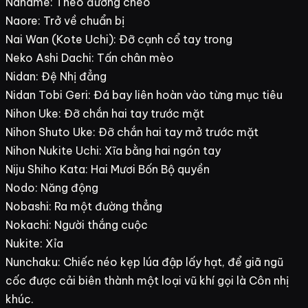
Naname: Theo đường chéo
Naore: Trở về chuẩn bị
Nai Wan (Kote Uchi): Đỡ cạnh cổ tay trong
Neko Ashi Dachi: Tấn chân mèo
Nidan: Đệ Nhị đẳng
Nidan Tobi Geri: Đá bay liên hoàn vào từng mục tiêu
Nihon Uke: Đỡ chắn hai tay trước mặt
Nihon Shuto Uke: Đỡ chắn hai tay mở trước mặt
Nihon Nukite Uchi: Xĩa bằng hai ngón tay
Niju Shiho Kata: Hai Mươi Bốn Bộ quyền
Nodo: Năng động
Nobashi: Ra một đường thẳng
Nokachi: Người thắng cuộc
Nukite: Xỉa
Nunchaku: Chiếc néo kẹp lúa đập lấy hạt, để giã ngũ
cốc được cải biên thành một loại vũ khí gọi là Côn nhị
khúc.