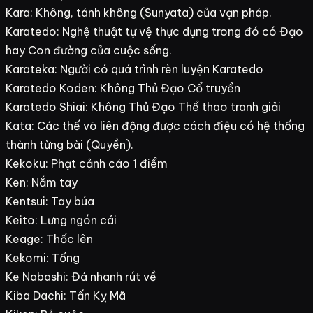
Kara: Không, tánh không (Sunyata) của vạn pháp.
Karatedo: Nghệ thuật tự vệ thực dụng trong đó có Đạo
hay Con đường của cuộc sống.
Karateka: Người có quá trình rèn luyện Karatedo
Karatedo Koden: Không Thủ Đạo Cổ truyền
Karatedo Shiai: Không Thủ Đạo Thể thao tranh giải
Kata: Các thế võ liên động được cách điệu có hệ thống
thành từng bài (Quyền).
Kekoku: Phạt cảnh cáo 1 điểm
Ken: Nắm tay
Kentsui: Tay búa
Keito: Lưng ngón cái
Keage: Thốc lên
Kekomi: Tống
Ke Nabashi: Đá nhanh rút về
Kiba Dachi: Tấn Kỵ Mã