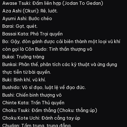
Awase Tsuki: Đấm liên hợp (Jodan To Gedan)
Aza Ashi (Okuri): Rê, lướt.
Ayumi Ashi: Bước chéo
Barai: Gạt, quét.
Bassai Kata: Phá Trại quyền
Bo: Gậy, đòn gánh được cải biên thành một loại vũ khí
còn gọi là Côn Budo: Tinh thần thượng võ
Bukai: Trưởng tràng
Bunkai: Phân thế, phân tích các kỹ thuật và ứng dụng
thực tiễn từ bài quyền.
Buki: Binh khí, vũ khí.
Bushido: Võ sĩ đạo, luật lệ về đạo đức.
Bushi: Chiến binh thượng võ
Chinte Kata: Trấn Thủ quyền
Choku Tsuki: Đấm thẳng (Choku: thẳng úp)
Choku Kote Uchi: Đánh cẳng tay úp
Chudan: Tầm trung, trung đẳng.