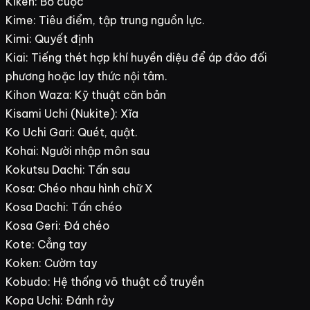
Kiken: Bỏ cuộc
Kime: Tiêu điểm, tập trung nguồn lực.
Kimi: Quyết định
Kiai: Tiếng thét hợp khí huyền diệu để áp đảo đối
phương hoặc lay thức nội tâm.
Kihon Waza: Kỹ thuật căn bản
Kisami Uchi (Nukite): Xĩa
Ko Uchi Gari: Quét, quật.
Kohai: Người nhập môn sau
Kokutsu Dachi: Tấn sau
Kosa: Chéo nhau hình chữ X
Kosa Dachi: Tấn chéo
Kosa Geri: Đá chéo
Kote: Cẳng tay
Koken: Cườm tay
Kobudo: Hệ thống võ thuật cổ truyền
Kopa Uchi: Đánh rảy