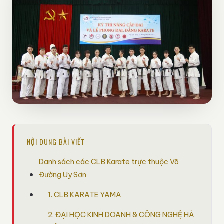
NỘI DUNG BÀI VIẾT
Danh sách các CLB Karate trực thuộc Võ
Đường Uy Sơn
1. CLB KARATE YAMA
2. ĐẠI HỌC KINH DOANH & CÔNG NGHỆ HÀ