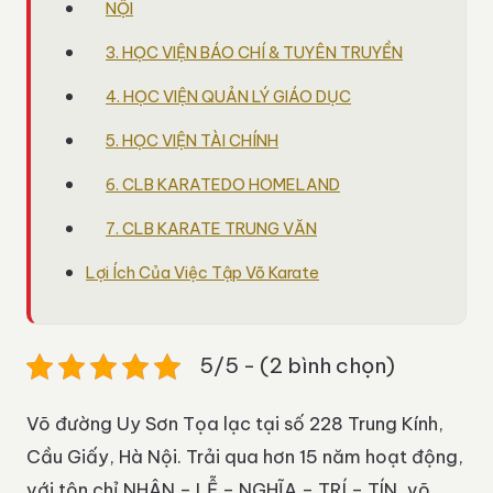
NỘI
3. HỌC VIỆN BÁO CHÍ & TUYÊN TRUYỀN
4. HỌC VIỆN QUẢN LÝ GIÁO DỤC
5. HỌC VIỆN TÀI CHÍNH
6. CLB KARATEDO HOMELAND
7. CLB KARATE TRUNG VĂN
Lợi Ích Của Việc Tập Võ Karate
5/5 - (2 bình chọn)
Võ đường Uy Sơn Tọa lạc tại số 228 Trung Kính,
Cầu Giấy, Hà Nội. Trải qua hơn 15 năm hoạt động,
với tôn chỉ NHÂN – LỄ – NGHĨA – TRÍ – TÍN, võ