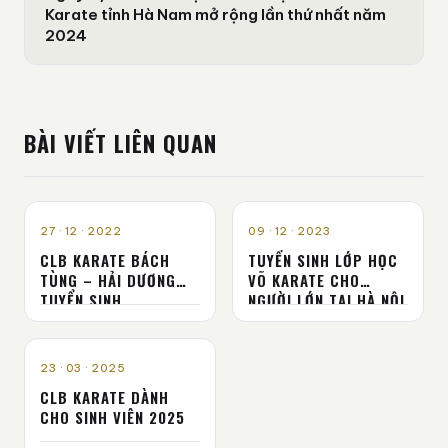
Karate tỉnh Hà Nam mở rộng lần thứ nhất năm
2024
BÀI VIẾT LIÊN QUAN
TUYỂN SINH
TUYỂN SINH
27 · 12 · 2022
09 · 12 · 2023
CLB KARATE BÁCH
TUYỂN SINH LỚP HỌC
TÙNG – HẢI DƯƠNG
VÕ KARATE CHO
TUYỂN SINH
NGƯỜI LỚN TẠI HÀ NỘI
TUYỂN SINH
23 · 03 · 2025
CLB KARATE DÀNH
CHO SINH VIÊN 2025