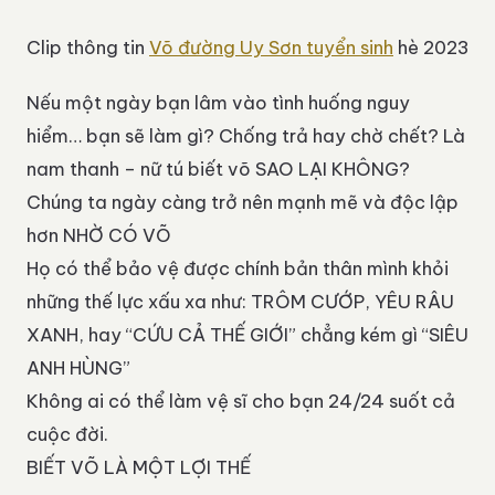
Clip thông tin
Võ đường Uy Sơn tuyển sinh
hè 2023
Nếu một ngày bạn lâm vào tình huống nguy
hiểm… bạn sẽ làm gì? Chống trả hay chờ chết? Là
nam thanh – nữ tú biết võ SAO LẠI KHÔNG?
Chúng ta ngày càng trở nên mạnh mẽ và độc lập
hơn NHỜ CÓ VÕ
Họ có thể bảo vệ được chính bản thân mình khỏi
những thế lực xấu xa như: TRÔM CƯỚP, YÊU RÂU
XANH, hay “CỨU CẢ THẾ GIỚI” chẳng kém gì “SIÊU
ANH HÙNG”
Không ai có thể làm vệ sĩ cho bạn 24/24 suốt cả
cuộc đời.
BIẾT VÕ LÀ MỘT LỢI THẾ