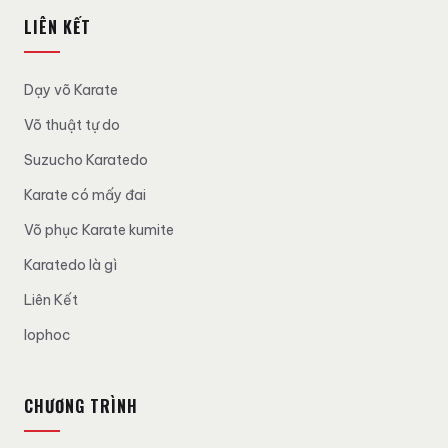
LIÊN KẾT
Dạy võ Karate
Võ thuật tự do
Suzucho Karatedo
Karate có mấy đai
Võ phục Karate kumite
Karatedo là gì
Liên Kết
lophoc
CHƯƠNG TRÌNH