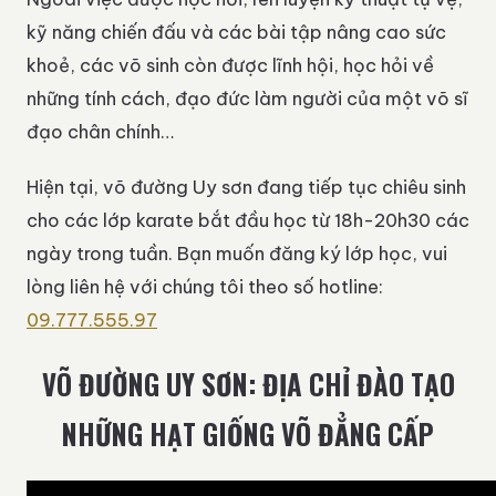
kỹ năng chiến đấu và các bài tập nâng cao sức
khoẻ, các võ sinh còn được lĩnh hội, học hỏi về
những tính cách, đạo đức làm người của một võ sĩ
đạo chân chính…
Hiện tại, võ đường Uy sơn đang tiếp tục chiêu sinh
cho các lớp karate bắt đầu học từ 18h-20h30 các
ngày trong tuần. Bạn muốn đăng ký lớp học, vui
lòng liên hệ với chúng tôi theo số hotline:
09.777.555.97
VÕ ĐƯỜNG UY SƠN: ĐỊA CHỈ ĐÀO TẠO
NHỮNG HẠT GIỐNG VÕ ĐẲNG CẤP