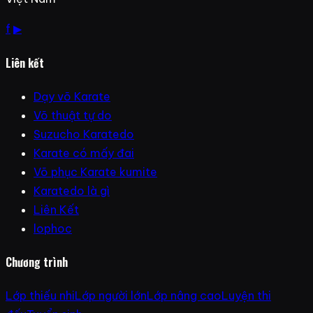
f
▶
Liên kết
Dạy võ Karate
Võ thuật tự do
Suzucho Karatedo
Karate có mấy đai
Võ phục Karate kumite
Karatedo là gì
Liên Kết
lophoc
Chương trình
Lớp thiếu nhi
Lớp người lớn
Lớp nâng cao
Luyện thi