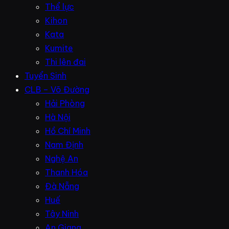
Thể lực
Kihon
Kata
Kumite
Thi lên đai
Tuyển Sinh
CLB – Võ Đường
Hải Phòng
Hà Nội
Hồ Chí Minh
Nam Định
Nghệ An
Thanh Hóa
Đà Nẵng
Huế
Tây Ninh
An Giang