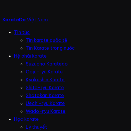
KarateDo
Việt Nam
Tin tức
Tin karate quốc tế
Tin Karate trong nước
Hệ phái karate
Suzucho Karatedo
Goju-ryu Karate
Kyokushin Karate
Shito-ryu Karate
Shotokan Karate
Uechi-ryu Karate
Wado-ryu Karate
Học karate
Lý thuyết