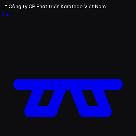
Bỏ
📍 Công ty CP Phát triển Karatedo Việt Nam
qua
f
▶
đến
nội
dung