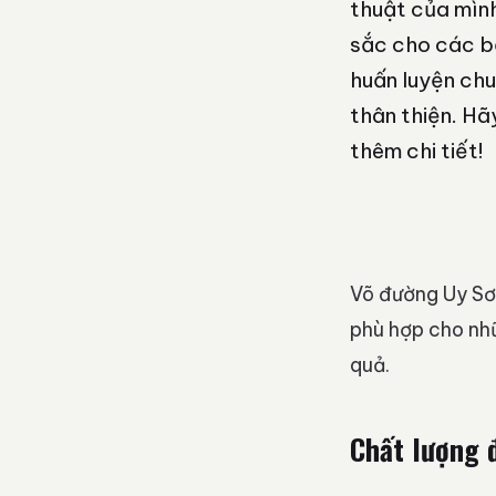
thuật của mình
sắc cho các bạ
huấn luyện chu
thân thiện. H
thêm chi tiết!
Võ đường Uy Sơn
phù hợp cho nhữ
quả.
Chất lượng 