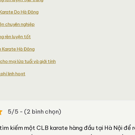
 Karate Do Hà Đông
ện chuyên nghiệp
ng rèn luyện tốt
 Karate Hà Đông
ho mọi lứa tuổi và giới tính
phí linh hoạt
5/5 - (2 bình chọn)
ìm kiếm một CLB karate hàng đầu tại Hà Nội để r