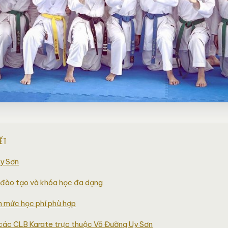
IẾT
y Sơn
 đào tạo và khóa học đa dạng
 mức học phí phù hợp
các CLB Karate trực thuộc Võ Đường Uy Sơn