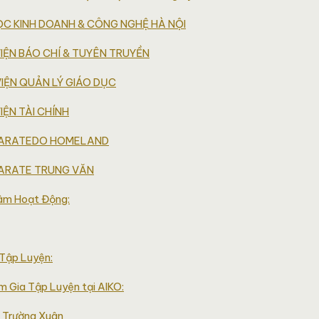
HỌC KINH DOANH & CÔNG NGHỆ HÀ NỘI
VIỆN BÁO CHÍ & TUYÊN TRUYỀN
IỆN QUẢN LÝ GIÁO DỤC
IỆN TÀI CHÍNH
 KARATEDO HOMELAND
KARATE TRUNG VĂN
âm Hoạt Động:
Tập Luyện:
m Gia Tập Luyện tại AIKO:
 Trường Xuân