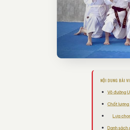
NỘI DUNG BÀI V
Võ đường U
Chất lượng
Lựa chọn
Danh sách 