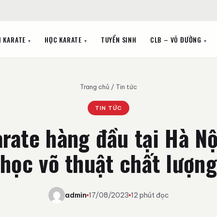
I KARATE
HỌC KARATE
TUYỂN SINH
CLB – VÕ ĐƯỜNG
Trang chủ
/
Tin tức
TIN TỨC
rate hàng đầu tại Hà Nộ
học võ thuật chất lượng
admin
17/08/2023
12 phút đọc