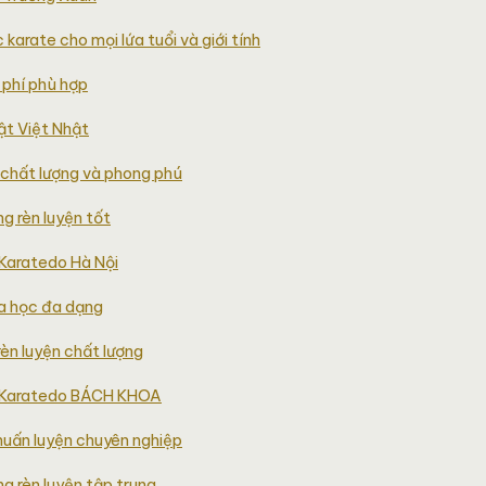
karate cho mọi lứa tuổi và giới tính
phí phù hợp
ật Việt Nhật
chất lượng và phong phú
ng rèn luyện tốt
 Karatedo Hà Nội
a học đa dạng
rèn luyện chất lượng
ộ Karatedo BÁCH KHOA
huấn luyện chuyên nghiệp
ng rèn luyện tập trung