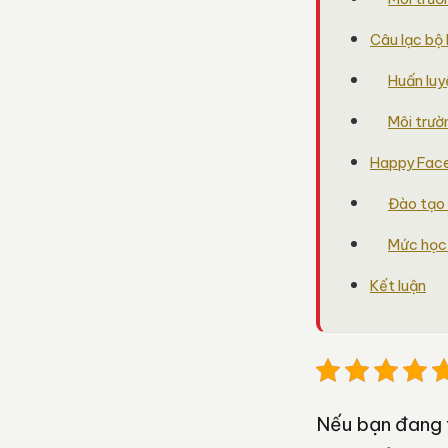
Câu lạc bộ
Huấn luy
Môi trườ
Happy Face
Đào tạo c
Mức học 
Kết luận
Nếu bạn đang t