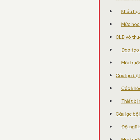
Khóa học 
Mức học 
CLB võ thu
Đào tạo 
Môi trườ
Câu lạc bộ
Các khó
Thiết bị 
Câu lạc b
Đội ngũ 
Môi trườ