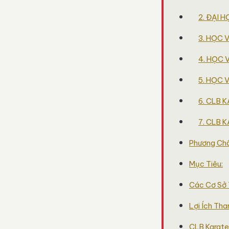
2. ĐẠI 
3. HỌC 
4. HỌC V
5. HỌC V
6. CLB
7. CLB 
Phương Ch
Mục Tiêu:
Các Cơ Sở 
Lợi Ích Tha
CLB Karate