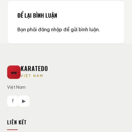
ĐỂ LẠI BÌNH LUẬN
Bạn phải
đăng nhập
để gửi bình luận.
KARATEDO
VIỆT NAM
Việt Nam
f
▶
LIÊN KẾT