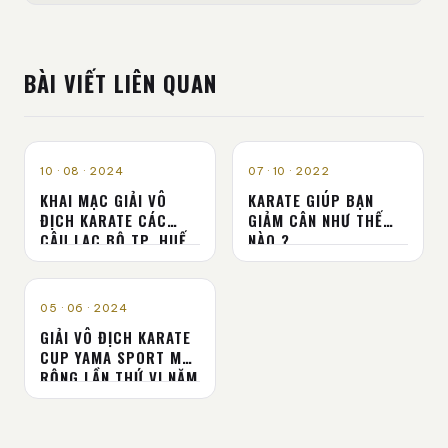
BÀI VIẾT LIÊN QUAN
TIN TỨC
TIN TỨC
10 · 08 · 2024
07 · 10 · 2022
KHAI MẠC GIẢI VÔ
KARATE GIÚP BẠN
ĐỊCH KARATE CÁC
GIẢM CÂN NHƯ THẾ
CÂU LẠC BỘ TP. HUẾ
NÀO ?
MỞ RỘNG NĂM 2024
TIN TỨC
05 · 06 · 2024
GIẢI VÔ ĐỊCH KARATE
CUP YAMA SPORT MỞ
RỘNG LẦN THỨ VI NĂM
2024: THÀNH CÔNG VÀ
HẤP DẪN