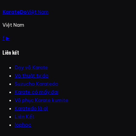
KarateDo
Việt Nam
Việt Nam
f
▶
Liên kết
Dạy võ Karate
Võ thuật tự do
Suzucho Karatedo
Karate có mấy đai
Võ phục Karate kumite
Karatedo là gì
Liên Kết
lophoc