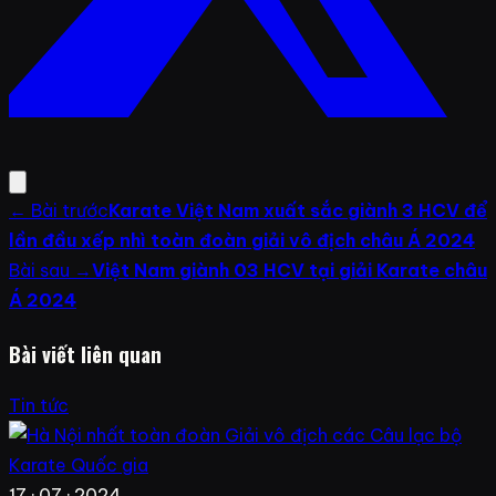
← Bài trước
Karate Việt Nam xuất sắc giành 3 HCV để
lần đầu xếp nhì toàn đoàn giải vô địch châu Á 2024
Bài sau →
Việt Nam giành 03 HCV tại giải Karate châu
Á 2024
Bài viết liên quan
Tin tức
17 · 07 · 2024