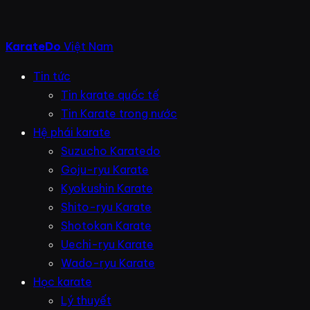
KarateDo
Việt Nam
Tin tức
Tin karate quốc tế
Tin Karate trong nước
Hệ phái karate
Suzucho Karatedo
Goju-ryu Karate
Kyokushin Karate
Shito-ryu Karate
Shotokan Karate
Uechi-ryu Karate
Wado-ryu Karate
Học karate
Lý thuyết