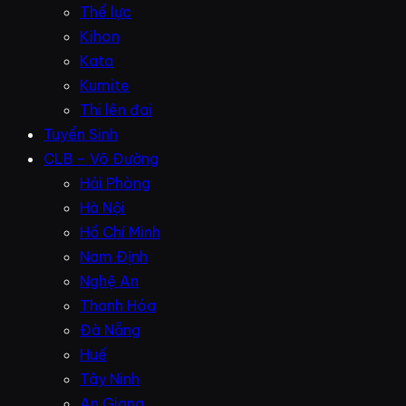
Thể lực
Kihon
Kata
Kumite
Thi lên đai
Tuyển Sinh
CLB – Võ Đường
Hải Phòng
Hà Nội
Hồ Chí Minh
Nam Định
Nghệ An
Thanh Hóa
Đà Nẵng
Huế
Tây Ninh
An Giang