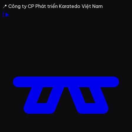
Bỏ
📍 Công ty CP Phát triển Karatedo Việt Nam
qua
f
▶
đến
nội
dung