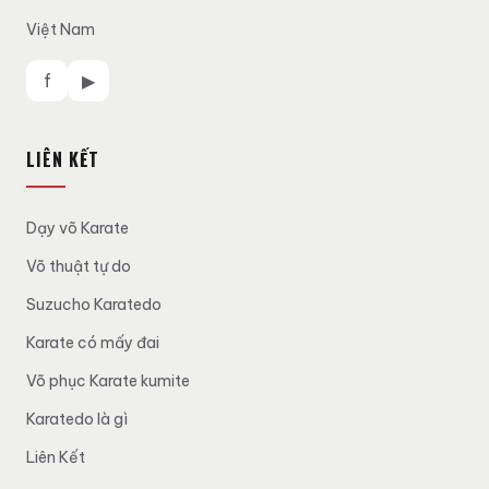
Việt Nam
f
▶
LIÊN KẾT
Dạy võ Karate
Võ thuật tự do
Suzucho Karatedo
Karate có mấy đai
Võ phục Karate kumite
Karatedo là gì
Liên Kết