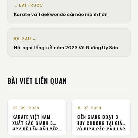
← BÀI TRƯỚC
Karate và Taekwondo cái nào mạnh hơn
BÀI SAU →
Hội nghị tổng kết năm 2023 Võ Đường Uy Sơn
BÀI VIẾT LIÊN QUAN
TIN TỨC
TIN TỨC
22 · 09 · 2024
15 · 07 · 2024
KARATE VIỆT NAM
KIÊN GIANG ĐOẠT 3
XUẤT SẮC GIÀNH 3
HUY CHƯƠNG TẠI GIẢI
HCV ĐỂ LẦN ĐẦU XẾP
VÔ ĐỊCH CÁC CÂU LẠC
NHÌ TOÀN ĐOÀN GIẢI
BỘ KARATE QUỐC GIA