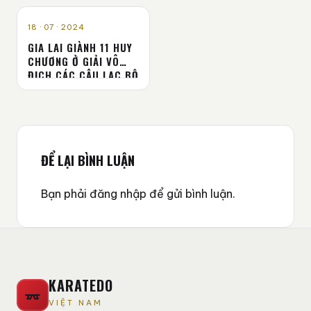
VÔ ĐỊCH CHÂU Á 2024
TIN TỨC
18 · 07 · 2024
GIA LAI GIÀNH 11 HUY
CHƯƠNG Ở GIẢI VÔ
ĐỊCH CÁC CÂU LẠC BỘ
KARATE QUỐC GIA
ĐỂ LẠI BÌNH LUẬN
Bạn phải
đăng nhập
để gửi bình luận.
KARATEDO
VIỆT NAM