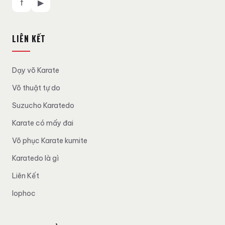
f
▶
LIÊN KẾT
Dạy võ Karate
Võ thuật tự do
Suzucho Karatedo
Karate có mấy đai
Võ phục Karate kumite
Karatedo là gì
Liên Kết
lophoc