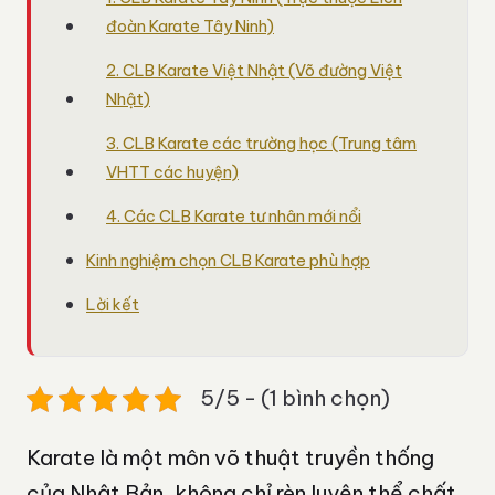
đoàn Karate Tây Ninh)
2. CLB Karate Việt Nhật (Võ đường Việt
Nhật)
3. CLB Karate các trường học (Trung tâm
VHTT các huyện)
4. Các CLB Karate tư nhân mới nổi
Kinh nghiệm chọn CLB Karate phù hợp
Lời kết
5/5 - (1 bình chọn)
Karate là một môn võ thuật truyền thống
của Nhật Bản, không chỉ rèn luyện thể chất