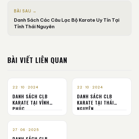
BÀI SAU →
Danh Sách Các Câu Lạc Bộ Karate Uy Tín Tại
Tỉnh Thái Nguyên
BÀI VIẾT LIÊN QUAN
CLB KARATE - VÕ ĐƯỜNG
CLB KARATE - VÕ ĐƯỜNG
22 · 10 · 2024
22 · 10 · 2024
DANH SÁCH CLB
DANH SÁCH CLB
KARATE TẠI VĨNH
KARATE TẠI THÁI
PHÚC
NGUYÊN
CLB KARATE - VÕ ĐƯỜNG
27 · 06 · 2025
DANH SÁCH CLB