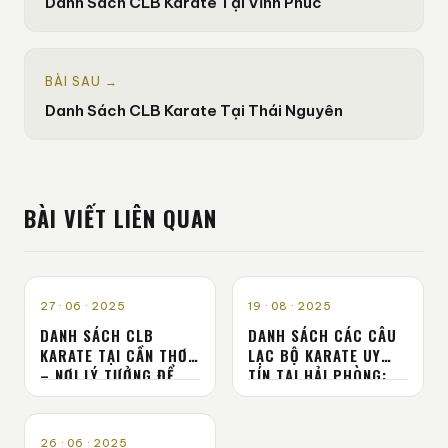
Danh Sách CLB Karate Tại Vĩnh Phúc
BÀI SAU →
Danh Sách CLB Karate Tại Thái Nguyên
BÀI VIẾT LIÊN QUAN
CLB KARATE - VÕ ĐƯỜNG
CLB KARATE - VÕ ĐƯỜNG
27 · 06 · 2025
19 · 08 · 2025
DANH SÁCH CLB
DANH SÁCH CÁC CÂU
KARATE TẠI CẦN THƠ
LẠC BỘ KARATE UY
– NƠI LÝ TƯỞNG ĐỂ
TÍN TẠI HẢI PHÒNG:
BẮT ĐẦU HÀNH TRÌNH
NƠI KHƠI DẬY TINH
VÕ THUẬT
THẦN VÕ SĨ
CLB KARATE - VÕ ĐƯỜNG
26 · 06 · 2025