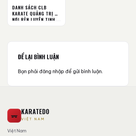
DANH SÁCH CLB
KARATE QUẢNG TRỊ –
NƠI RÈN LUYỆN TINH
THẦN VÕ ĐẠO
ĐỂ LẠI BÌNH LUẬN
Bạn phải
đăng nhập
để gửi bình luận.
KARATEDO
VIỆT NAM
Việt Nam