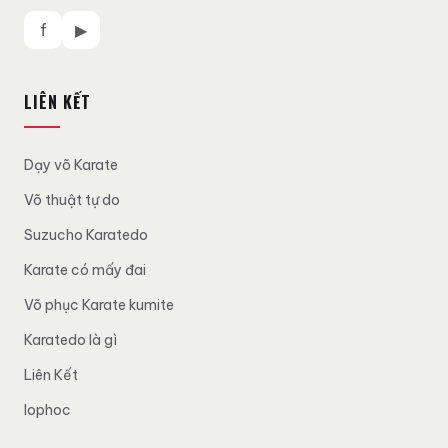
f
▶
LIÊN KẾT
Dạy võ Karate
Võ thuật tự do
Suzucho Karatedo
Karate có mấy đai
Võ phục Karate kumite
Karatedo là gì
Liên Kết
lophoc