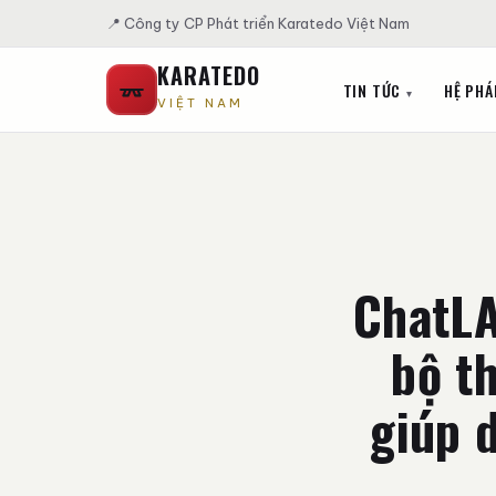
📍 Công ty CP Phát triển Karatedo Việt Nam
KARATEDO
TIN TỨC
HỆ PHÁ
VIỆT NAM
ChatLA
bộ th
giúp 