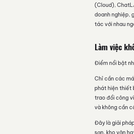
(Cloud), ChatL
doanh nghiệp, g
tác với nhau nga
Làm việc kh
Điểm nổi bật n
Chỉ cần các má
phát hiện thiết 
trao đổi công v
và không cần cấ
Đây là giải phá
sạn, kho vận ha