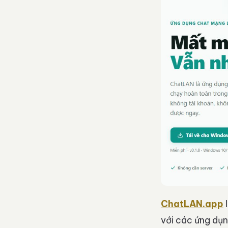
ChatLAN.app
l
với các ứng dụ