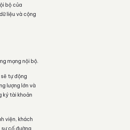
ội bộ của
dữ liệu và cộng
ng mạng nội bộ.
 sẽ tự động
ung lượng lớn và
 ký tài khoản
nh viện, khách
ặp sự cố đường