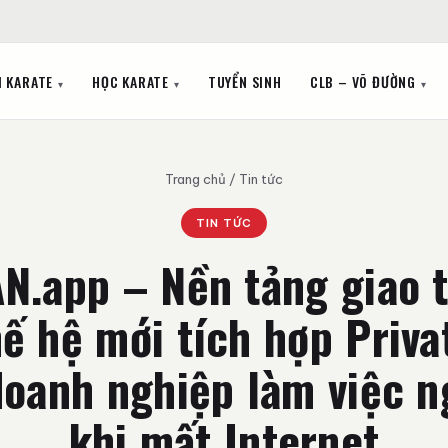
I KARATE
HỌC KARATE
TUYỂN SINH
CLB – VÕ ĐƯỜNG
Trang chủ
/
Tin tức
TIN TỨC
N.app – Nền tảng giao t
ế hệ mới tích hợp Priva
doanh nghiệp làm việc n
khi mất Internet