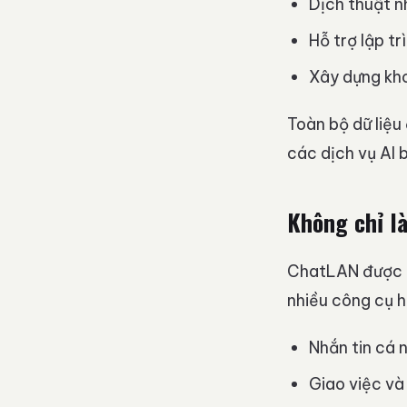
Dịch thuật n
Hỗ trợ lập tr
Xây dựng kho 
Toàn bộ dữ liệu
các dịch vụ AI 
Không chỉ l
ChatLAN được đ
nhiều công cụ h
Nhắn tin cá 
Giao việc và 