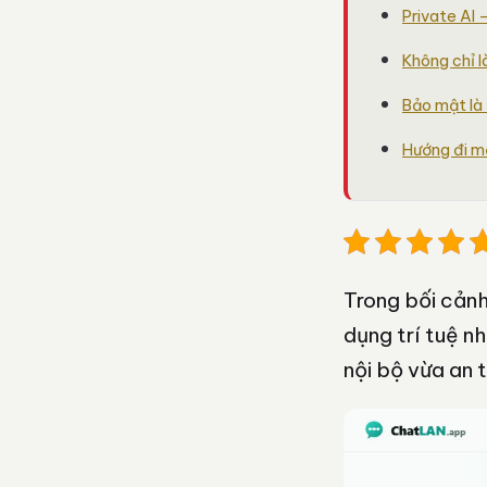
Private AI 
Không chỉ 
Bảo mật là 
Hướng đi mớ
Trong bối cản
dụng trí tuệ n
nội bộ vừa an 