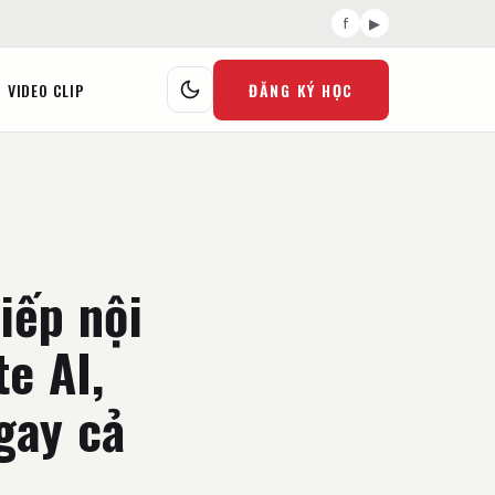
f
▶
VIDEO CLIP
ĐĂNG KÝ HỌC
iếp nội
te AI,
gay cả