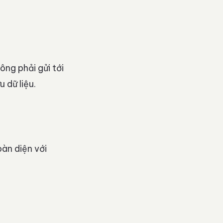
ông phải gửi tới
 dữ liệu.
àn diện với