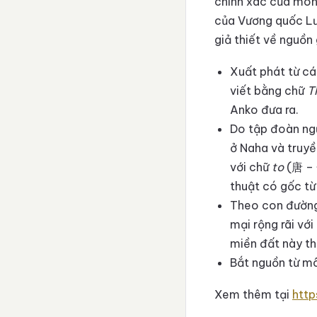
chính xác của môn
của Vương quốc Lư
giả thiết về nguồn
Xuất phát từ cá
viết bằng chữ
T
Anko đưa ra.
Do tập đoàn ngư
ở Naha và truyề
với chữ
to
(唐 – 
thuật có gốc từ
Theo con đường
mại rộng rãi vớ
miền đất này th
Bắt nguồn từ m
Xem thêm tại
http