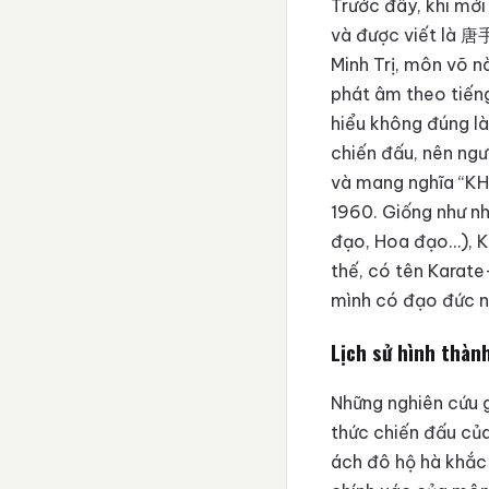
Trước đây, khi mới
và được viết là 唐手
Minh Trị, môn võ n
phát âm theo tiếng
hiểu không đúng l
chiến đấu, nên ng
và mang nghĩa “KH
1960. Giống như n
đạo, Hoa đạo…), Ka
thế, có tên Karate
mình có đạo đức n
Lịch sử hình thàn
Những nghiên cứu 
thức chiến đấu củ
ách đô hộ hà khắc 