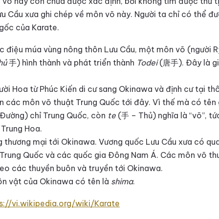
 võ này còn chưa được xác định, bởi không tìm được thư t
u Cầu xưa ghi chép về môn võ này. Người ta chỉ có thể đư
 gốc của Karate.
c điệu múa vùng nông thôn Lưu Cầu, một môn võ (người R
hủ
手) hình thành và phát triển thành
Todei
(唐手). Đây là gi
ời Hoa từ Phúc Kiến di cư sang Okinawa và định cư tại th
n các môn võ thuật Trung Quốc tới đây. Vì thế mà có tên 
Đường) chỉ Trung Quốc, còn
te
(手 – Thủ) nghĩa là “võ”, t
 Trung Hoa.
 thương mại tới Okinawa. Vương quốc Lưu Cầu xưa có qu
i Trung Quốc và các quốc gia Đông Nam Á. Các môn võ thu
eo các thuyền buôn và truyền tới Okinawa.
ôn vật của Okinawa có tên là
shima
.
s://vi.wikipedia.org/wiki/Karate