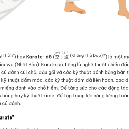
からてどう
g Thủ)
?
(Không Thủ Đạo)
?
) hay
Karate-dō
(
空手道
) là một m
inawa (Nhật Bản). Karate có tiếng là nghệ thuật chiến đấ
 cú đánh cùi chỏ, đầu gối và các kỹ thuật đánh bằng bàn 
 kỹ thuật đấm móc, các kỹ thuật đấm đá liên hoàn, các đò
 miếng đánh vào chỗ hiểm. Để tăng sức cho các động tác 
 hông hay kỹ thuật kime, để tập trung lực năng lượng toàn
 cú đánh.
Karate”