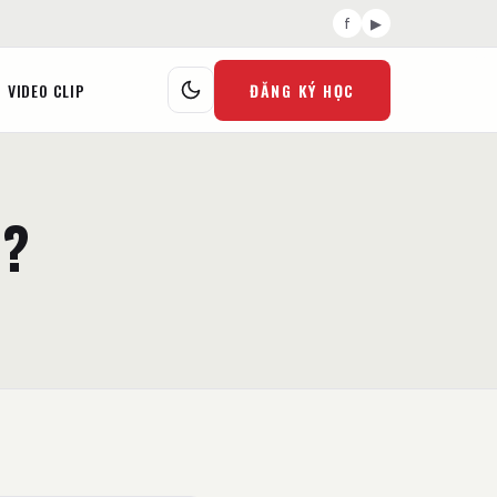
f
▶
VIDEO CLIP
ĐĂNG KÝ HỌC
Ì?