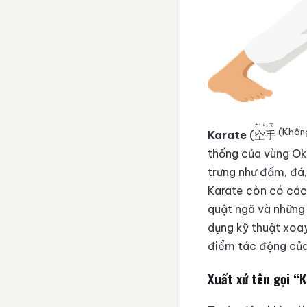
からて
(Khôn
Karate
(
空手
thống của vùng Ok
trưng như đấm, đá,
Karate còn có các
quật ngã và những
dụng kỹ thuật xoay
điểm tác động của
Xuất xứ tên gọi “