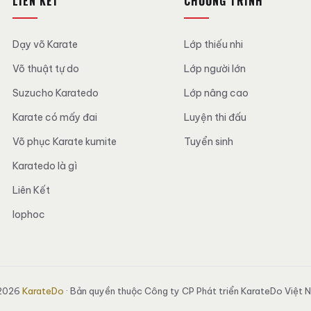
LIÊN KẾT
CHƯƠNG TRÌNH
Dạy võ Karate
Lớp thiếu nhi
Võ thuật tự do
Lớp người lớn
Suzucho Karatedo
Lớp nâng cao
Karate có mấy đai
Luyện thi đấu
Võ phục Karate kumite
Tuyển sinh
Karatedo là gì
Liên Kết
lophoc
2026
KarateDo
· Bản quyền thuộc Công ty CP Phát triển KarateDo Việt 