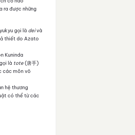
ịch cổ nào
a ra được những
yukyu gọi là
dei
và
ả thiết do Azato
ôn Kuninda
gọi là
tote
(唐手)
ức các môn võ
an hệ thương
ật có thể từ các