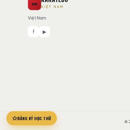
VIỆT NAM
Việt Nam
f
▶
ĐĂNG KÝ HỌC THỬ
© 