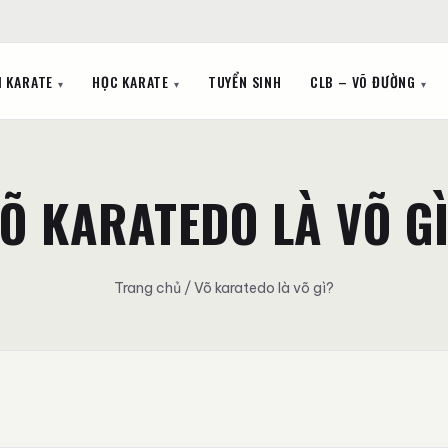
I KARATE
HỌC KARATE
TUYỂN SINH
CLB – VÕ ĐƯỜNG
Õ KARATEDO LÀ VÕ G
Trang chủ
/ Võ karatedo là võ gì?