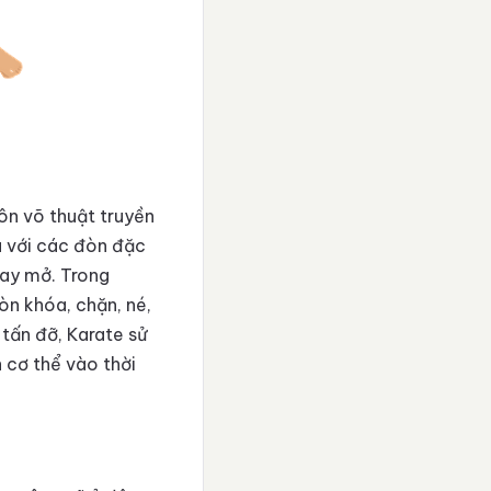
ôn võ thuật truyền
u với các đòn đặc
tay mở. Trong
n khóa, chặn, né,
tấn đỡ, Karate sử
 cơ thể vào thời