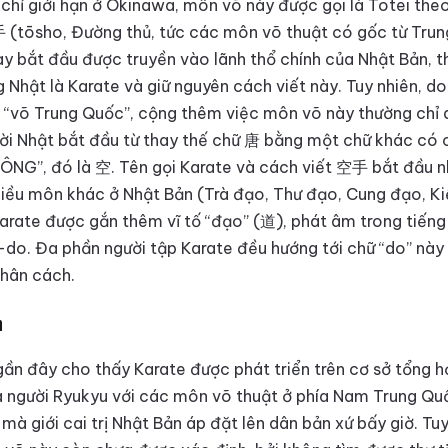
 chỉ giới hạn ở Okinawa, môn võ này được gọi là Totei the
 (tōsho, Đường thủ, tức các môn võ thuật có gốc từ Trun
ày bắt đầu được truyền vào lãnh thổ chính của Nhật Bản, 
 Nhật là Karate và giữ nguyên cách viết này. Tuy nhiên, 
à “võ Trung Quốc”, cộng thêm việc môn võ này thường chỉ
ười Nhật bắt đầu từ thay thế chữ 唐 bằng một chữ khác có
ÔNG”, đó là 空. Tên gọi Karate và cách viết 空手 bắt đầu nh
hiều môn khác ở Nhật Bản (Trà đạo, Thư đạo, Cung đạo, K
rate được gắn thêm vĩ tố “đạo” (道), phát âm trong tiếng N
-do. Đa phần người tập Karate đều hướng tới chữ “do” này
hân cách.
h
gần đây cho thấy Karate được phát triển trên cơ sở tổng 
a người Ryukyu với các môn võ thuật ở phía Nam Trung Qu
mà giới cai trị Nhật Bản áp đặt lên dân bản xứ bấy giờ. Tuy