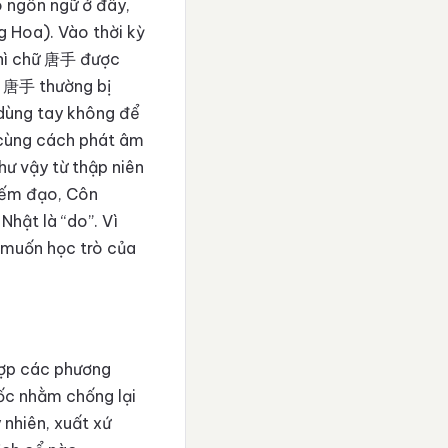
o ngôn ngữ ở đây,
g Hoa). Vào thời kỳ
thì chữ 唐手 được
do 唐手 thường bị
 dùng tay không để
 cùng cách phát âm
ư vậy từ thập niên
iếm đạo, Côn
hật là “do”. Vì
 muốn học trò của
hợp các phương
ốc nhằm chống lại
 nhiên, xuất xứ