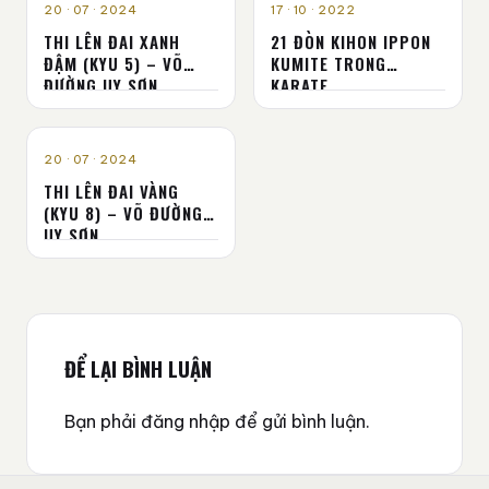
KIHON
KIHON
20 · 07 · 2024
17 · 10 · 2022
THI LÊN ĐAI XANH
21 ĐÒN KIHON IPPON
ĐẬM (KYU 5) – VÕ
KUMITE TRONG
ĐƯỜNG UY SƠN
KARATE
KIHON
20 · 07 · 2024
THI LÊN ĐAI VÀNG
(KYU 8) – VÕ ĐƯỜNG
UY SƠN
ĐỂ LẠI BÌNH LUẬN
Bạn phải
đăng nhập
để gửi bình luận.