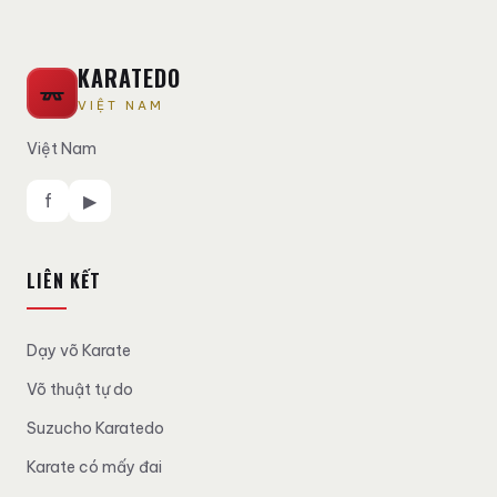
KARATEDO
VIỆT NAM
Việt Nam
f
▶
LIÊN KẾT
Dạy võ Karate
Võ thuật tự do
Suzucho Karatedo
Karate có mấy đai