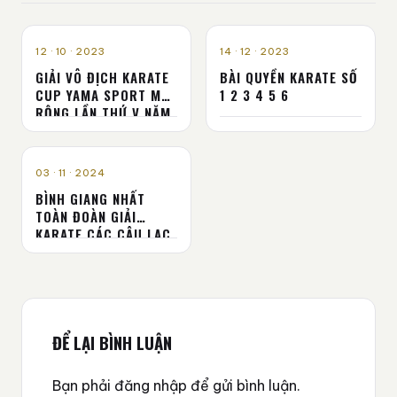
TIN TỨC
TIN TỨC
12 · 10 · 2023
14 · 12 · 2023
GIẢI VÔ ĐỊCH KARATE
BÀI QUYỀN KARATE SỐ
CUP YAMA SPORT MỞ
1 2 3 4 5 6
RỘNG LẦN THỨ V NĂM
2023
TIN TỨC
03 · 11 · 2024
BÌNH GIANG NHẤT
TOÀN ĐOÀN GIẢI
KARATE CÁC CÂU LẠC
BỘ TỈNH HẢI DƯƠNG
ĐỂ LẠI BÌNH LUẬN
Bạn phải
đăng nhập
để gửi bình luận.