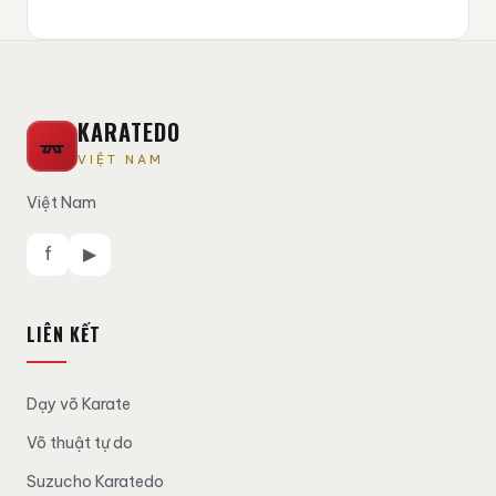
KARATEDO
VIỆT NAM
Việt Nam
f
▶
LIÊN KẾT
Dạy võ Karate
Võ thuật tự do
Suzucho Karatedo