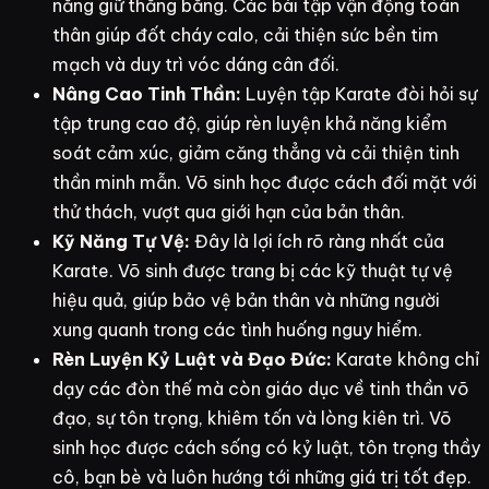
năng giữ thăng bằng. Các bài tập vận động toàn
thân giúp đốt cháy calo, cải thiện sức bền tim
mạch và duy trì vóc dáng cân đối.
Nâng Cao Tinh Thần:
Luyện tập Karate đòi hỏi sự
tập trung cao độ, giúp rèn luyện khả năng kiểm
soát cảm xúc, giảm căng thẳng và cải thiện tinh
thần minh mẫn. Võ sinh học được cách đối mặt với
thử thách, vượt qua giới hạn của bản thân.
Kỹ Năng Tự Vệ:
Đây là lợi ích rõ ràng nhất của
Karate. Võ sinh được trang bị các kỹ thuật tự vệ
hiệu quả, giúp bảo vệ bản thân và những người
xung quanh trong các tình huống nguy hiểm.
Rèn Luyện Kỷ Luật và Đạo Đức:
Karate không chỉ
dạy các đòn thế mà còn giáo dục về tinh thần võ
đạo, sự tôn trọng, khiêm tốn và lòng kiên trì. Võ
sinh học được cách sống có kỷ luật, tôn trọng thầy
cô, bạn bè và luôn hướng tới những giá trị tốt đẹp.