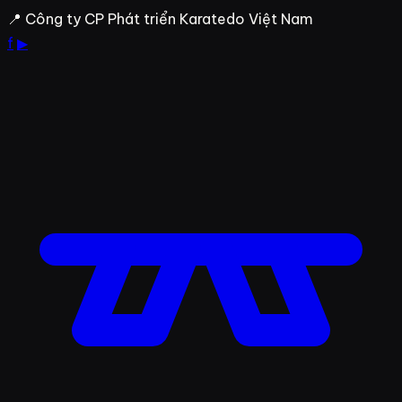
Bỏ
📍 Công ty CP Phát triển Karatedo Việt Nam
qua
f
▶
đến
nội
dung