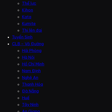
Thể lực
Kihon
Kata
Kumite
Thi lên đai
Tuyển Sinh
CLB – Võ Đường
Hải Phòng
Hà Nội
Hồ Chí Minh
Nam Định
Nghệ An
Thanh Hóa
Đà Nẵng
Huế
Tây Ninh
An Giang