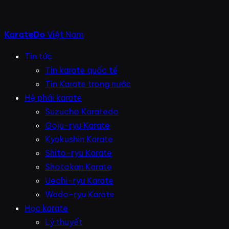
KarateDo
Việt Nam
Tin tức
Tin karate quốc tế
Tin Karate trong nước
Hệ phái karate
Suzucho Karatedo
Goju-ryu Karate
Kyokushin Karate
Shito-ryu Karate
Shotokan Karate
Uechi-ryu Karate
Wado-ryu Karate
Học karate
Lý thuyết