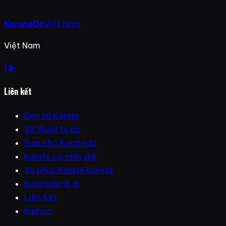
KarateDo
Việt Nam
Việt Nam
f
▶
Liên kết
Dạy võ Karate
Võ thuật tự do
Suzucho Karatedo
Karate có mấy đai
Võ phục Karate kumite
Karatedo là gì
Liên Kết
lophoc