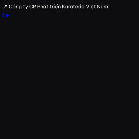
Bỏ
📍 Công ty CP Phát triển Karatedo Việt Nam
qua
f
▶
đến
nội
dung