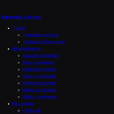
KarateDo
Việt Nam
Tin tức
Tin karate quốc tế
Tin Karate trong nước
Hệ phái karate
Suzucho Karatedo
Goju-ryu Karate
Kyokushin Karate
Shito-ryu Karate
Shotokan Karate
Uechi-ryu Karate
Wado-ryu Karate
Học karate
Lý thuyết