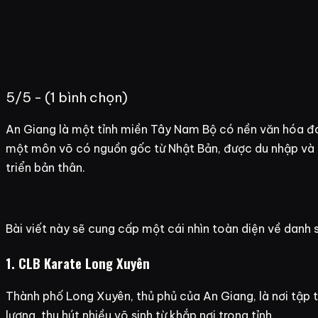
5/5 - (1 bình chọn)
An Giang là một tỉnh miền Tây Nam Bộ có nền văn hóa đa 
một môn võ có nguồn gốc từ Nhật Bản, được du nhập và ng
triển bản thân.
Bài viết này sẽ cung cấp một cái nhìn toàn diện về danh s
1. CLB Karate Long Xuyên
Thành phố Long Xuyên, thủ phủ của An Giang, là nơi tập 
lượng, thu hút nhiều võ sinh từ khắp nơi trong tỉnh.