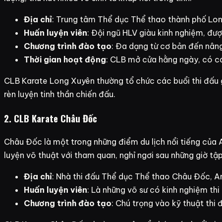
Địa chỉ
: Trung tâm Thể dục Thể thao thành phố Lo
Huấn luyện viên
: Đội ngũ HLV giàu kinh nghiệm, đư
Chương trình đào tạo
: Đa dạng từ cơ bản đến nân
Thời gian hoạt động
: CLB mở cửa hằng ngày, có cá
CLB Karate Long Xuyên thường tổ chức các buổi thi đấu gi
rèn luyện tinh thần chiến đấu.
2. CLB Karate Châu Đốc
Châu Đốc là một trong những điểm du lịch nổi tiếng của 
luyện võ thuật với tham quan, nghỉ ngơi sau những giờ tậ
Địa chỉ
: Nhà thi đấu Thể dục Thể thao Châu Đốc, A
Huấn luyện viên
: Là những võ sư có kinh nghiệm thi
Chương trình đào tạo
: Chú trọng vào kỹ thuật thi 