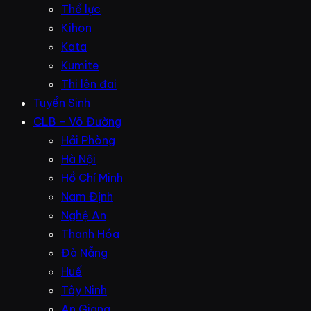
Thể lực
Kihon
Kata
Kumite
Thi lên đai
Tuyển Sinh
CLB – Võ Đường
Hải Phòng
Hà Nội
Hồ Chí Minh
Nam Định
Nghệ An
Thanh Hóa
Đà Nẵng
Huế
Tây Ninh
An Giang