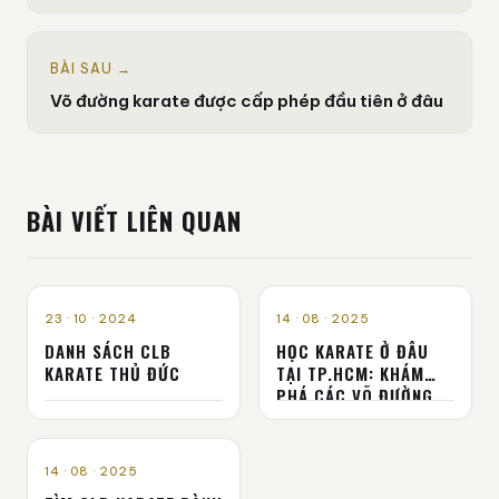
BÀI SAU →
Võ đường karate được cấp phép đầu tiên ở đâu
BÀI VIẾT LIÊN QUAN
HỒ CHÍ MINH
HỒ CHÍ MINH
23 · 10 · 2024
14 · 08 · 2025
DANH SÁCH CLB
HỌC KARATE Ở ĐÂU
KARATE THỦ ĐỨC
TẠI TP.HCM: KHÁM
PHÁ CÁC VÕ ĐƯỜNG
UY TÍN VÀ CHẤT
LƯỢNG
HỒ CHÍ MINH
14 · 08 · 2025