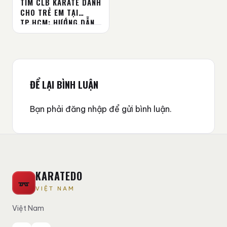
TÌM CLB KARATE DÀNH
CHO TRẺ EM TẠI
TP.HCM: HƯỚNG DẪN
CHI TIẾT TỪ A-Z
ĐỂ LẠI BÌNH LUẬN
Bạn phải
đăng nhập
để gửi bình luận.
KARATEDO
VIỆT NAM
Việt Nam