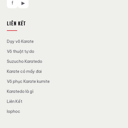
f
▶
LIÊN KẾT
Dạy võ Karate
Võ thuật tự do
Suzucho Karatedo
Karate có mấy đai
Võ phục Karate kumite
Karatedo là gì
Liên Kết
lophoc