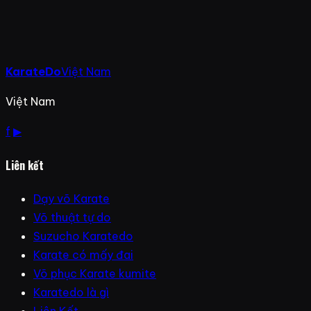
KarateDo
Việt Nam
Việt Nam
f
▶
Liên kết
Dạy võ Karate
Võ thuật tự do
Suzucho Karatedo
Karate có mấy đai
Võ phục Karate kumite
Karatedo là gì
Liên Kết