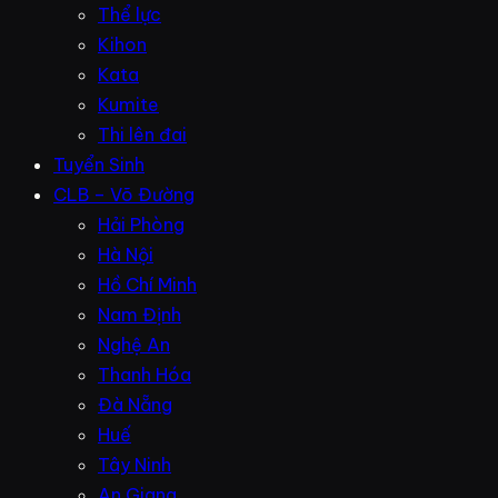
Thể lực
Kihon
Kata
Kumite
Thi lên đai
Tuyển Sinh
CLB – Võ Đường
Hải Phòng
Hà Nội
Hồ Chí Minh
Nam Định
Nghệ An
Thanh Hóa
Đà Nẵng
Huế
Tây Ninh
An Giang