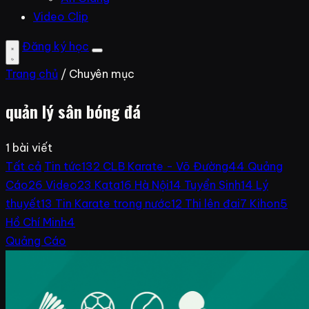
Video Clip
Đăng ký học
Trang chủ
/ Chuyên mục
quản lý sân bóng đá
1 bài viết
Tất cả
Tin tức
132
CLB Karate - Võ Đường
44
Quảng
Cáo
26
Video
23
Kata
16
Hà Nội
14
Tuyển Sinh
14
Lý
thuyết
13
Tin Karate trong nước
12
Thi lên đai
7
Kihon
5
Hồ Chí Minh
4
Quảng Cáo