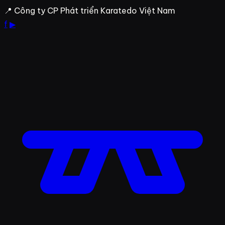
Bỏ
📍 Công ty CP Phát triển Karatedo Việt Nam
qua
f
▶
đến
nội
dung