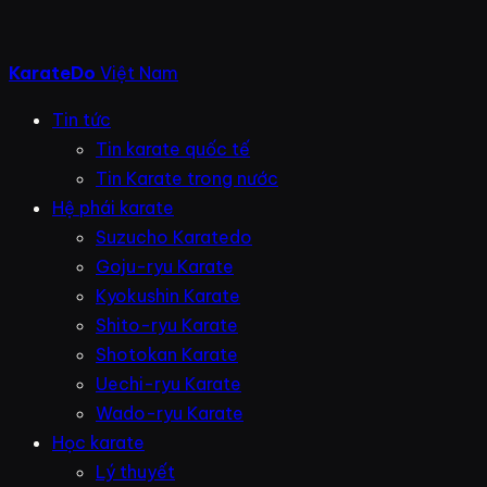
KarateDo
Việt Nam
Tin tức
Tin karate quốc tế
Tin Karate trong nước
Hệ phái karate
Suzucho Karatedo
Goju-ryu Karate
Kyokushin Karate
Shito-ryu Karate
Shotokan Karate
Uechi-ryu Karate
Wado-ryu Karate
Học karate
Lý thuyết