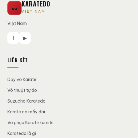
KARATEDO
VIỆT NAM
Việt Nam
f
▶
LIÊN KẾT
Dạy võ Karate
Võ thuật tự do
Suzucho Karatedo
Karate có mấy đai
Võ phục Karate kumite
Karatedo là gì