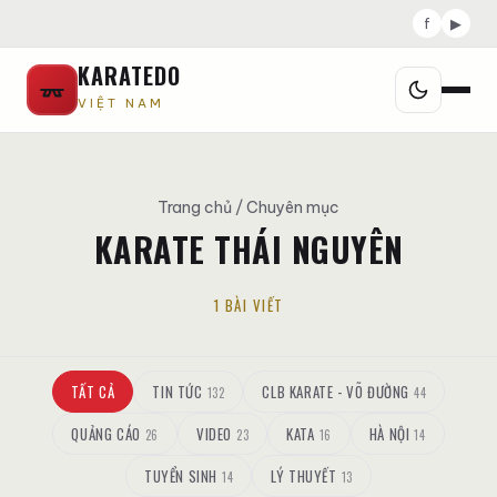
f
▶
KARATEDO
VIỆT NAM
Trang chủ
/ Chuyên mục
KARATE THÁI NGUYÊN
1 BÀI VIẾT
TẤT CẢ
TIN TỨC
CLB KARATE - VÕ ĐƯỜNG
132
44
QUẢNG CÁO
VIDEO
KATA
HÀ NỘI
26
23
16
14
TUYỂN SINH
LÝ THUYẾT
14
13