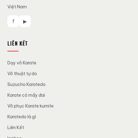
Việt Nam
f
▶
LIÊN KẾT
Dạy võ Karate
Võ thuật tự do
Suzucho Karatedo
Karate có mấy đai
Võ phục Karate kumite
Karatedo là gì
Liên Kết