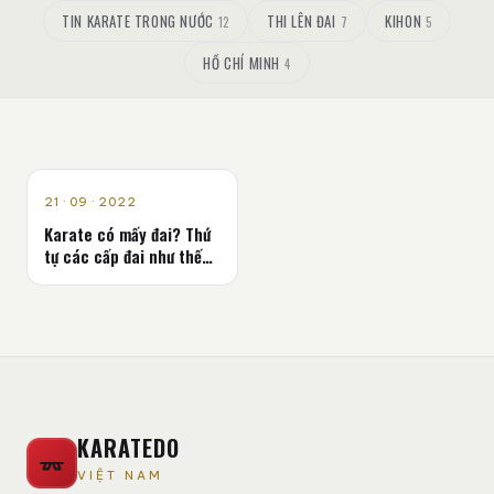
TIN KARATE TRONG NƯỚC
THI LÊN ĐAI
KIHON
12
7
5
HỒ CHÍ MINH
4
LÝ THUYẾT
21 · 09 · 2022
Karate có mấy đai? Thứ
tự các cấp đai như thế
nào
KARATEDO
VIỆT NAM