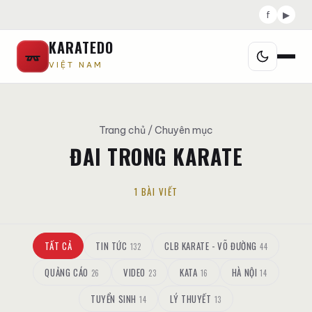
f
▶
KARATEDO
VIỆT NAM
Trang chủ
/ Chuyên mục
ĐAI TRONG KARATE
1 BÀI VIẾT
TẤT CẢ
TIN TỨC
CLB KARATE - VÕ ĐƯỜNG
132
44
QUẢNG CÁO
VIDEO
KATA
HÀ NỘI
26
23
16
14
TUYỂN SINH
LÝ THUYẾT
14
13