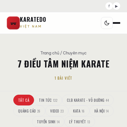
f
▶
KARATEDO
VIỆT NAM
Trang chủ
/ Chuyên mục
7 ĐIỀU TÂM NIỆM KARATE
1 BÀI VIẾT
TẤT CẢ
TIN TỨC
CLB KARATE - VÕ ĐƯỜNG
132
44
QUẢNG CÁO
VIDEO
KATA
HÀ NỘI
26
23
16
14
TUYỂN SINH
LÝ THUYẾT
14
13