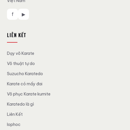
Việt Nam
f
▶
LIÊN KẾT
Dạy võ Karate
Võ thuật tự do
Suzucho Karatedo
Karate có mấy đai
Võ phục Karate kumite
Karatedo là gì
Liên Kết
lophoc