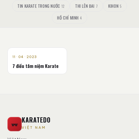
TIN KARATE TRONG NƯỚC
THI LÊN ĐAI
KIHON
12
7
5
HỒ CHÍ MINH
4
LÝ THUYẾT
11 · 04 · 2023
7 điều tâm niệm Karate
KARATEDO
VIỆT NAM