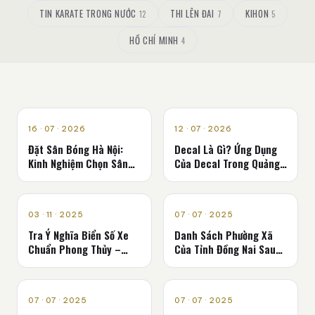
TIN KARATE TRONG NƯỚC
THI LÊN ĐAI
KIHON
12
7
5
HỒ CHÍ MINH
4
QUẢNG CÁO
QUẢNG CÁO
16 · 07 · 2026
12 · 07 · 2026
Đặt Sân Bóng Hà Nội:
Decal Là Gì? Ứng Dụng
Kinh Nghiệm Chọn Sân
Của Decal Trong Quảng
Phù Hợp
Cáo, Trang Trí Và Nhận
Diện Thương Hiệu
QUẢNG CÁO
QUẢNG CÁO
03 · 11 · 2025
07 · 07 · 2025
Tra Ý Nghĩa Biển Số Xe
Danh Sách Phường Xã
Chuẩn Phong Thủy –
Của Tỉnh Đồng Nai Sau
Dịch Biển Số Xe Online
Sáp Nhập Năm 2025
Chính Xác Nhất
QUẢNG CÁO
QUẢNG CÁO
07 · 07 · 2025
07 · 07 · 2025