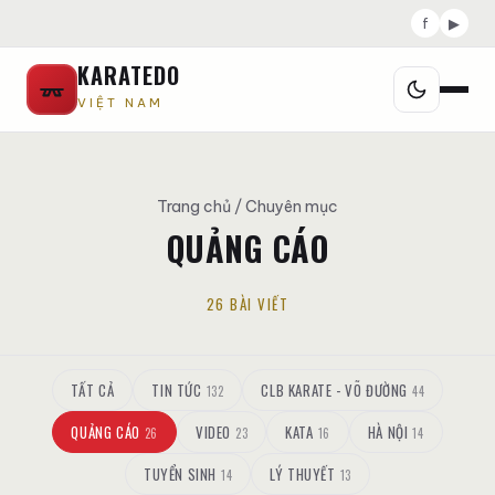
f
▶
KARATEDO
VIỆT NAM
Trang chủ
/ Chuyên mục
QUẢNG CÁO
26 BÀI VIẾT
TẤT CẢ
TIN TỨC
CLB KARATE - VÕ ĐƯỜNG
132
44
QUẢNG CÁO
VIDEO
KATA
HÀ NỘI
26
23
16
14
TUYỂN SINH
LÝ THUYẾT
14
13