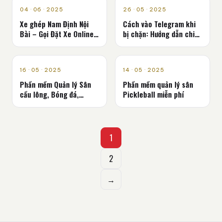
QUẢNG CÁO
QUẢNG CÁO
04 · 06 · 2025
26 · 05 · 2025
Xe ghép Nam Định Nội
Cách vào Telegram khi
Bài – Gọi Đặt Xe Online
bị chặn: Hướng dẫn chi
nhận ngay ưu đãi
tiết cho mọi thiết bị
QUẢNG CÁO
QUẢNG CÁO
16 · 05 · 2025
14 · 05 · 2025
Phần mềm Quản lý Sân
Phần mềm quản lý sân
cầu lông, Bóng đá,
Pickleball miễn phí
Tennis, PickleBall
Phân
1
trang
2
bài
→
viết