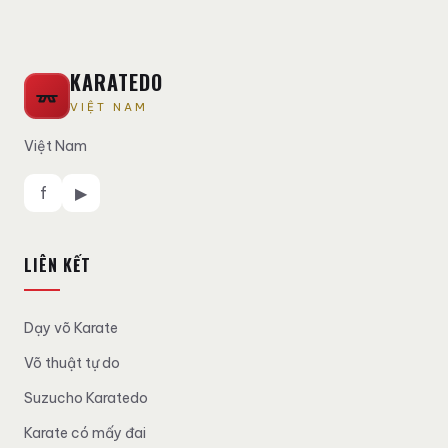
KARATEDO
VIỆT NAM
Việt Nam
f
▶
LIÊN KẾT
Dạy võ Karate
Võ thuật tự do
Suzucho Karatedo
Karate có mấy đai