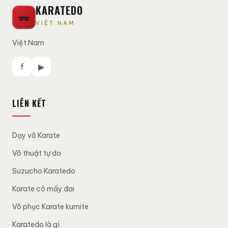
KARATEDO
VIỆT NAM
Việt Nam
f
▶
LIÊN KẾT
Dạy võ Karate
Võ thuật tự do
Suzucho Karatedo
Karate có mấy đai
Võ phục Karate kumite
Karatedo là gì