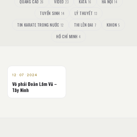
QUẢNG CÁO
VIDEO
KATA
HÀ NỘI
26
23
16
14
TUYỂN SINH
LÝ THUYẾT
14
13
TIN KARATE TRONG NƯỚC
THI LÊN ĐAI
KIHON
12
7
5
HỒ CHÍ MINH
4
TÂY NINH
12 · 07 · 2024
Võ phái Đoàn Lâm Vũ –
Tây Ninh