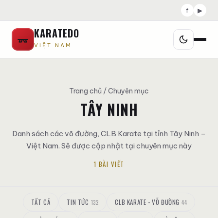
f
▶
KARATEDO
VIỆT NAM
Trang chủ
/ Chuyên mục
TÂY NINH
Danh sách các võ đường, CLB Karate tại tỉnh Tây Ninh –
Việt Nam. Sẽ được cập nhật tại chuyên mục này
1 BÀI VIẾT
TẤT CẢ
TIN TỨC
CLB KARATE - VÕ ĐƯỜNG
132
44