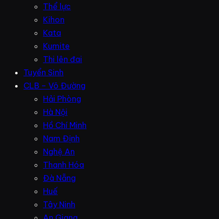
Thể lực
Kihon
Kata
Kumite
Thi lên đai
Tuyển Sinh
CLB – Võ Đường
Hải Phòng
Hà Nội
Hồ Chí Minh
Nam Định
Nghệ An
Thanh Hóa
Đà Nẵng
Huế
Tây Ninh
An Giang