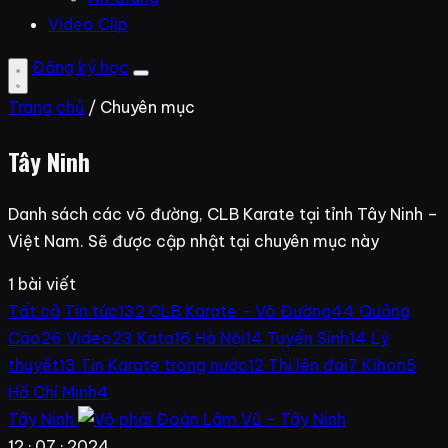
Video Clip
Đăng ký học
Trang chủ
/ Chuyên mục
Tây Ninh
Danh sách các võ đường, CLB Karate tại tỉnh Tây Ninh –
Việt Nam. Sẽ được cập nhật tại chuyên mục này
1 bài viết
Tất cả
Tin tức
132
CLB Karate - Võ Đường
44
Quảng
Cáo
26
Video
23
Kata
16
Hà Nội
14
Tuyển Sinh
14
Lý
thuyết
13
Tin Karate trong nước
12
Thi lên đai
7
Kihon
5
Hồ Chí Minh
4
Tây Ninh
12 · 07 · 2024