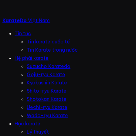
KarateDo
Việt Nam
Tin tức
Tin karate quốc tế
Tin Karate trong nước
Hệ phái karate
Suzucho Karatedo
Goju-ryu Karate
Kyokushin Karate
Shito-ryu Karate
Shotokan Karate
Uechi-ryu Karate
Wado-ryu Karate
Học karate
Lý thuyết