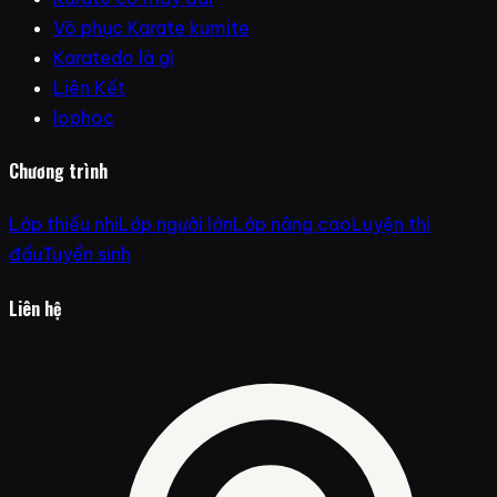
Võ phục Karate kumite
Karatedo là gì
Liên Kết
lophoc
Chương trình
Lớp thiếu nhi
Lớp người lớn
Lớp nâng cao
Luyện thi
đấu
Tuyển sinh
Liên hệ