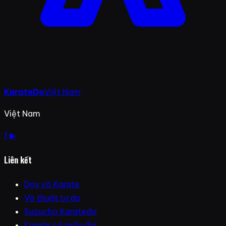
KarateDo
Việt Nam
Việt Nam
f
▶
Liên kết
Dạy võ Karate
Võ thuật tự do
Suzucho Karatedo
Karate có mấy đai