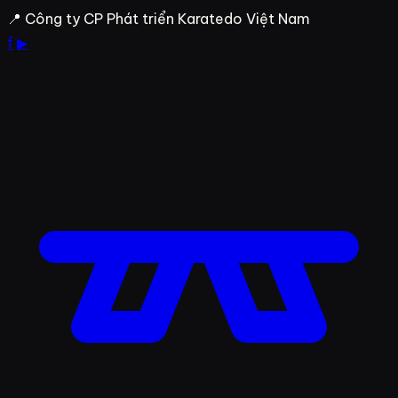
Bỏ
📍 Công ty CP Phát triển Karatedo Việt Nam
qua
f
▶
đến
nội
dung