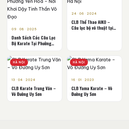
24 · 06 · 2024
CLB Thể Thao AIKO –
Câu lạc bộ võ thuật tại
09 · 08 · 2025
Hà Nội
Danh Sách Các Câu Lạc
Bộ Karate Tại Phường
Yên Hòa – Nơi Khơi Dậy
Tinh Thần Võ Đạo
HÀ NỘI
HÀ NỘI
13 · 04 · 2024
16 · 01 · 2023
CLB Karate Trung Văn –
CLB Yama Karate – Võ
Võ Đường Uy Sơn
Đường Uy Sơn