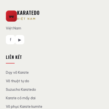
KARATEDO
VIỆT NAM
Việt Nam
f
▶
LIÊN KẾT
Dạy võ Karate
Võ thuật tự do
Suzucho Karatedo
Karate có mấy đai
Võ phục Karate kumite