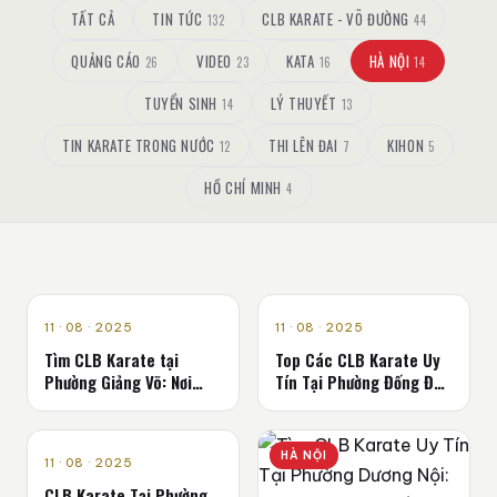
TẤT CẢ
TIN TỨC
CLB KARATE - VÕ ĐƯỜNG
132
44
QUẢNG CÁO
VIDEO
KATA
HÀ NỘI
26
23
16
14
TUYỂN SINH
LÝ THUYẾT
14
13
TIN KARATE TRONG NƯỚC
THI LÊN ĐAI
KIHON
12
7
5
HỒ CHÍ MINH
4
HÀ NỘI
HÀ NỘI
11 · 08 · 2025
11 · 08 · 2025
Tìm CLB Karate tại
Top Các CLB Karate Uy
Phường Giảng Võ: Nơi
Tín Tại Phường Đống Đa,
Rèn Luyện Thể Chất và
Hà Nội
Tinh Thần
HÀ NỘI
HÀ NỘI
11 · 08 · 2025
CLB Karate Tại Phường