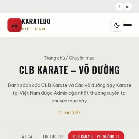
f
▶
KARATEDO
VIỆT NAM
Trang chủ
/ Chuyên mục
CLB KARATE – VÕ ĐƯỜNG
Danh sách các CLB Karate và Các võ đường dạy Karate
tại Việt Nam được Admin cập nhật thường xuyên tại
chuyên mục này.
73 BÀI VIẾT
TẤT CẢ
TIN TỨC
CLB KARATE - VÕ ĐƯỜNG
132
44