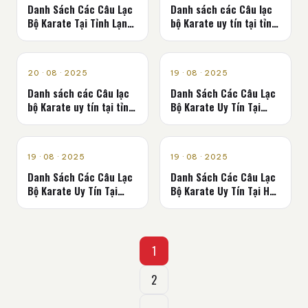
Danh Sách Các Câu Lạc
Danh sách các Câu lạc
Bộ Karate Tại Tỉnh Lạng
bộ Karate uy tín tại tỉnh
Sơn: Nơi Khơi Dậy Tinh
Lâm Đồng: Nơi rèn luyện
Thần Võ Đạo
tinh hoa võ đạo
CLB KARATE - VÕ ĐƯỜNG
CLB KARATE - VÕ ĐƯỜNG
20 · 08 · 2025
19 · 08 · 2025
Danh sách các Câu lạc
Danh Sách Các Câu Lạc
bộ Karate uy tín tại tỉnh
Bộ Karate Uy Tín Tại
Lai Châu
Tỉnh Khánh Hòa
CLB KARATE - VÕ ĐƯỜNG
CLB KARATE - VÕ ĐƯỜNG
19 · 08 · 2025
19 · 08 · 2025
Danh Sách Các Câu Lạc
Danh Sách Các Câu Lạc
Bộ Karate Uy Tín Tại
Bộ Karate Uy Tín Tại Hải
Tỉnh Hưng Yên
Phòng: Nơi Khơi Dậy Tinh
Thần Võ Sĩ
Phân
1
trang
2
bài