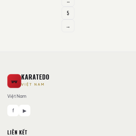
…
viết
5
→
KARATEDO
VIỆT NAM
Việt Nam
f
▶
LIÊN KẾT