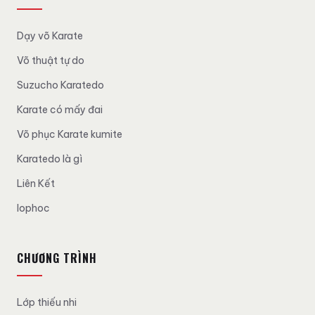
Dạy võ Karate
Võ thuật tự do
Suzucho Karatedo
Karate có mấy đai
Võ phục Karate kumite
Karatedo là gì
Liên Kết
lophoc
CHƯƠNG TRÌNH
Lớp thiếu nhi