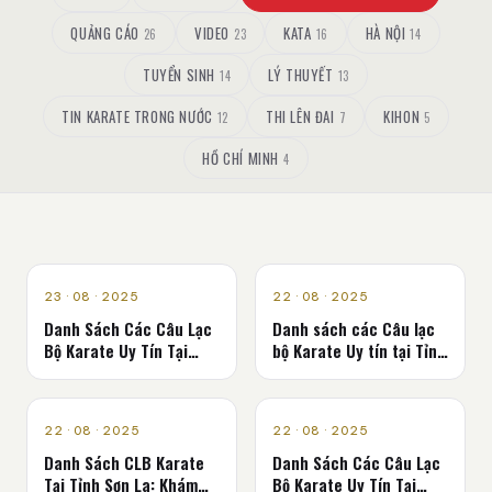
QUẢNG CÁO
VIDEO
KATA
HÀ NỘI
26
23
16
14
TUYỂN SINH
LÝ THUYẾT
14
13
TIN KARATE TRONG NƯỚC
THI LÊN ĐAI
KIHON
12
7
5
HỒ CHÍ MINH
4
CLB KARATE - VÕ ĐƯỜNG
CLB KARATE - VÕ ĐƯỜNG
23 · 08 · 2025
22 · 08 · 2025
Danh Sách Các Câu Lạc
Danh sách các Câu lạc
Bộ Karate Uy Tín Tại
bộ Karate Uy tín tại Tỉnh
Tỉnh Thái Nguyên
Tây Ninh
CLB KARATE - VÕ ĐƯỜNG
CLB KARATE - VÕ ĐƯỜNG
22 · 08 · 2025
22 · 08 · 2025
Danh Sách CLB Karate
Danh Sách Các Câu Lạc
Tại Tỉnh Sơn La: Khám
Bộ Karate Uy Tín Tại